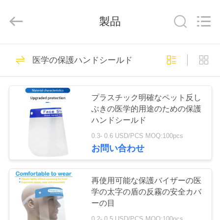
-
2026
Hangzhou
製品
Ciping
Medical
Devices
Co.,
Ltd.
家
71
All
Rights
医学の保護ハンドシールド
Reserved.
管を集める血
プ
プラスチック明確なペット反し
ロ
ぶきの医学的用途のための保護
ハンドシールド
ダ
0.3- 0.6 USD/PCS MOQ:100pcs
ク
お問い合わせ
52
ト
真空の血のコレク
再使用可能な保護バイザーの医
学の太字の盾の反霧の安全カバ
ションの管
私
ーの目
0.2- 0.5 USD/PCS MOQ:100pcs