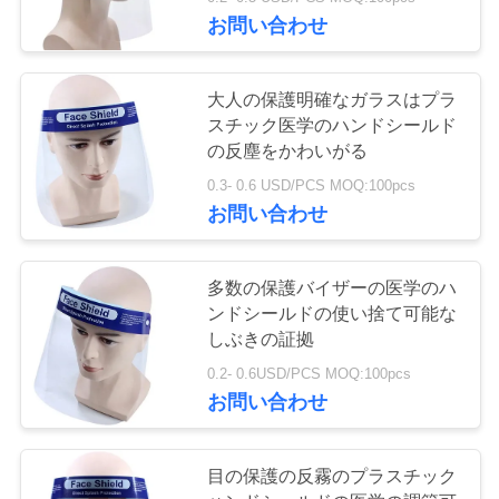
達
お問い合わせ
に
つ
25
大人の保護明確なガラスはプラ
スチック医学のハンドシールド
い
非真空の血のコレ
の反塵をかわいがる
て
クションの管
0.3- 0.6 USD/PCS MOQ:100pcs
お問い合わせ
工
多数の保護バイザーの医学のハ
場
ンドシールドの使い捨て可能な
17
旅
しぶきの証拠
ウイルスの見本抽
0.2- 0.6USD/PCS MOQ:100pcs
行
お問い合わせ
出管
品
目の保護の反霧のプラスチック