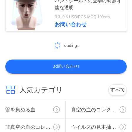
ハンドシールドの医学の調節可
質
能な透明
管
0.3- 0.6 USD/PCS MOQ:100pcs
41
お問い合わせ
理
明白な血のコレク
ションの管
私
loading...
達
お問い合わせ!
に
連
50
人気カテゴリ
すべて
ゲルおよび血塊の
絡
し
活性剤の管
管を集める血
真空の血のコレクションの管
な
非真空の血のコレクションの管
ウイルスの見本抽出管
さ