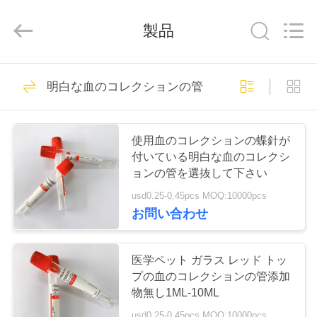
-
2026
Hangzhou
製品
Ciping
Medical
Devices
Co.,
Ltd.
家
71
All
Rights
明白な血のコレクションの管
Reserved.
管を集める血
プ
使用血のコレクションの蝶針が
ロ
付いている明白な血のコレクシ
ョンの管を選抜して下さい
ダ
usd0.25-0.45pcs MOQ:10000pcs
ク
お問い合わせ
52
ト
真空の血のコレク
医学ペット ガラス レッド トッ
プの血のコレクションの管添加
ションの管
私
物無し1ML-10ML
usd0.25-0.45pcs MOQ:10000pcs