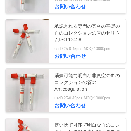
達
お問い合わせ
に
つ
25
承認される専門の真空の平野の
血のコレクションの管のセリウ
い
非真空の血のコレ
ムISO 13458
て
クションの管
usd0.25-0.45pcs MOQ:10000pcs
お問い合わせ
工
消費可能で明白な非真空の血の
場
コレクションの管の
17
旅
Anticoagulation
ウイルスの見本抽
usd0.25-0.45pcs MOQ:10000pcs
行
お問い合わせ
出管
品
使い捨て可能で明白な血のコレ