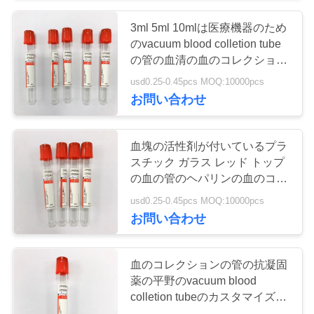
い
3ml 5ml 10mlは医療機器のため
38
のvacuum blood colletion tube
の管の血清の血のコレクション
引
プロ凝固の管
を嘆きます
usd0.25-0.45pcs MOQ:10000pcs
用
お問い合わせ
を
血塊の活性剤が付いているプラ
要
スチック ガラス レッド トップ
の血の管のヘパリンの血のコレ
求
45
クションの試験管
usd0.25-0.45pcs MOQ:10000pcs
し
お問い合わせ
PTの管
な
さ
血のコレクションの管の抗凝固
薬の平野のvacuum blood
い
colletion tubeのカスタマイズさ
れた明白な管