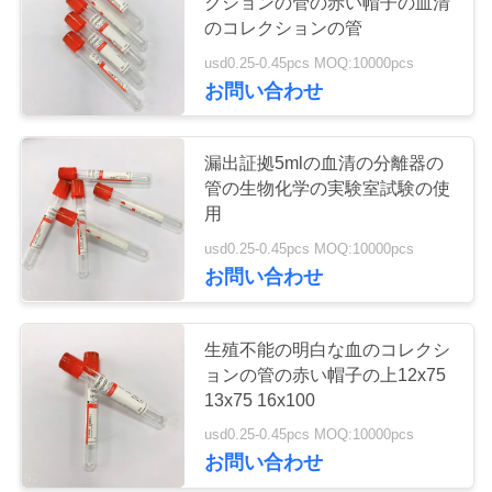
クションの管の赤い帽子の血清
質
のコレクションの管
管
usd0.25-0.45pcs MOQ:10000pcs
41
お問い合わせ
理
明白な血のコレク
ションの管
漏出証拠5mlの血清の分離器の
私
管の生物化学の実験室試験の使
達
用
usd0.25-0.45pcs MOQ:10000pcs
に
お問い合わせ
連
50
ゲルおよび血塊の
絡
生殖不能の明白な血のコレクシ
ョンの管の赤い帽子の上12x75
し
活性剤の管
13x75 16x100
な
usd0.25-0.45pcs MOQ:10000pcs
お問い合わせ
さ