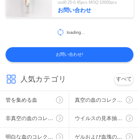
usd0.25-0.45pcs MOQ:10000pcs
46
お問い合わせ
地
図
ブドウ糖の血の管
loading...
PRIVACY
お問い合わせ!
POLICY
49
人気カテゴリ
すべて
リチウム ヘパリン
管を集める血
真空の血のコレクションの管
の管
非真空の血のコレクションの管
ウイルスの見本抽出管
明白な血のコレクションの管
ゲルおよび血塊の活性剤の管