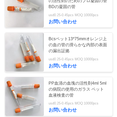
の活性剤のためのプロ凝固の管
質
BDの凝固の管
管
usd0.25-0.45pcs MOQ:10000pcs
41
お問い合わせ
理
明白な血のコレク
ションの管
Bcsペット13*75mmオレンジ上
私
の血の管の滑らかな内部の表面
達
の漏出証拠
usd0.25-0.45pcs MOQ:10000pcs
に
お問い合わせ
連
50
ゲルおよび血塊の
絡
PP血清の血塊の活性剤4ml 5ml
の病院の使用のガラス ペット
し
活性剤の管
血液検査の管
な
usd0.25-0.45pcs MOQ:10000pcs
お問い合わせ
さ