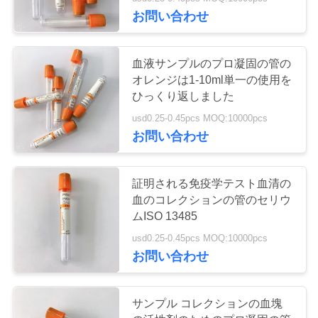
達
お問い合わせ
に
つ
25
血液サンプルのプロ凝固の管の
オレンジは1-10ml単一の使用を
い
非真空の血のコレ
ひっくり返しました
て
クションの管
usd0.25-0.45pcs MOQ:10000pcs
お問い合わせ
工
証明される免疫学テスト血清の
場
血のコレクションの管のセリウ
17
旅
ムISO 13485
ウイルスの見本抽
usd0.25-0.45pcs MOQ:10000pcs
行
お問い合わせ
出管
品
サンプル コレクションの血塊