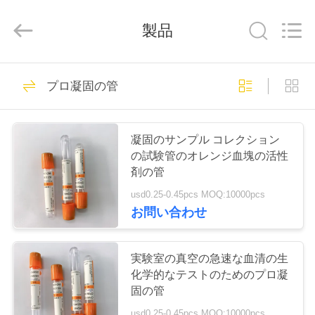
-
2026
Hangzhou
製品
Ciping
Medical
Devices
Co.,
Ltd.
家
71
All
Rights
プロ凝固の管
Reserved.
管を集める血
プ
凝固のサンプル コレクション
ロ
の試験管のオレンジ血塊の活性
剤の管
ダ
usd0.25-0.45pcs MOQ:10000pcs
ク
お問い合わせ
52
ト
真空の血のコレク
実験室の真空の急速な血清の生
化学的なテストのためのプロ凝
ションの管
私
固の管
usd0.25-0.45pcs MOQ:10000pcs