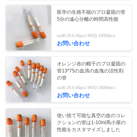
い
医学の生殖不能のプロ凝固の管
38
5分の遠心分離の時間高性能
引
プロ凝固の管
usd0.25-0.45pcs MOQ:10000pcs
用
お問い合わせ
を
オレンジ赤の帽子のプロ凝固の
要
管13*75の血清の血塊の活性剤
の管
求
45
usd0.25-0.45pcs MOQ:10000pcs
し
お問い合わせ
PTの管
な
さ
使い捨て可能な真空の血のコレ
クションの管は1-10ml馬小屋の
い
性能をカスタマイズしました