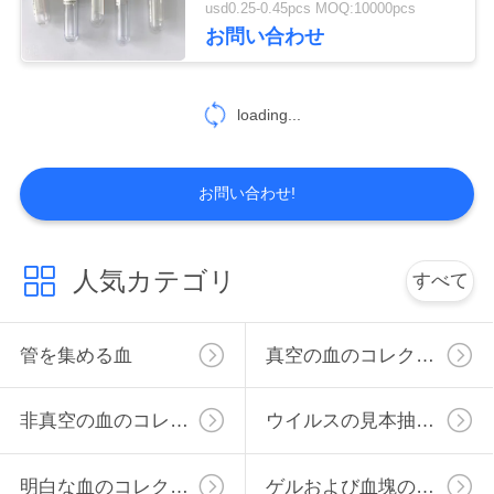
usd0.25-0.45pcs MOQ:10000pcs
46
お問い合わせ
地
図
ブドウ糖の血の管
loading...
PRIVACY
お問い合わせ!
POLICY
49
人気カテゴリ
すべて
リチウム ヘパリン
管を集める血
真空の血のコレクションの管
の管
非真空の血のコレクションの管
ウイルスの見本抽出管
明白な血のコレクションの管
ゲルおよび血塊の活性剤の管