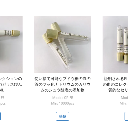
レクションの
使い捨て可能なブドウ糖の血の
証明されるPh
のガラスびん
管のフッ化ナトリウムのカリウ
の血のコレク
ML
ムのシュウ酸塩の添加物
質的なセリウ
-FE
Model: CP-FE
Mode
0pcs
Min: 10000pcs
Min:
接触