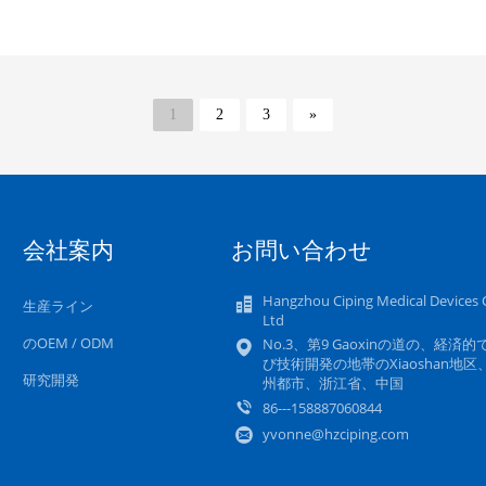
1
2
3
»
会社案内
お問い合わせ
Hangzhou Ciping Medical Devices C
生産ライン
Ltd
のOEM / ODM
No.3、第9 Gaoxinの道の、経済的
び技術開発の地帯のXiaoshan地区
研究開発
州都市、浙江省、中国
86---158887060844
yvonne@hzciping.com