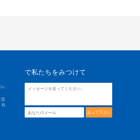
で私たちをみつけて
o.,
で及
、杭
送って下さい