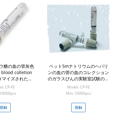
ウ糖の血の管灰色
ペット5mナトリウムのヘパリ
lood colletion
ンの血の管の血のコレクション
スタマイズされた管
のガラスびんの実験室試験の使
Eco
用
l: CP-FE
Model: CP-FE
 10000pcs
Min: 10000pcs
接触
接触