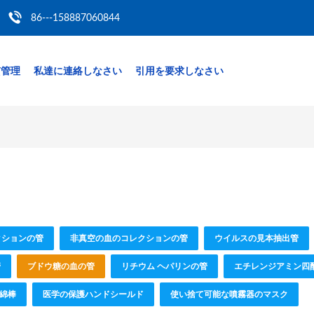
86---158887060844
質管理
私達に連絡しなさい
引用を要求しなさい
クションの管
非真空の血のコレクションの管
ウイルスの見本抽出管
管
ブドウ糖の血の管
リチウム ヘパリンの管
エチレンジアミン四
綿棒
医学の保護ハンドシールド
使い捨て可能な噴霧器のマスク