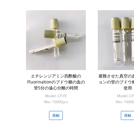
エチレンジアミン四酢酸の
避難させた真空の
Fluorinationのブドウ糖の血の
ョンの管のブドウ
管5分の遠心分離の時間
使用
Model: CP-FE
Model: CP
Min: 10000pcs
Min: 1000
接触
接触