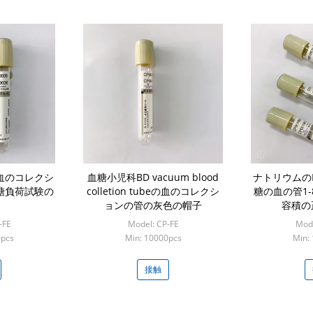
血のコレクシ
血糖小児科BD vacuum blood
ナトリウムのF
糖負荷試験の
colletion tubeの血のコレクシ
糖の血の管1-
ョンの管の灰色の帽子
容積の
-FE
Model: CP-FE
Mode
0pcs
Min: 10000pcs
Min:
接触