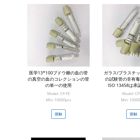
医学13*100ブドウ糖の血の管
ガラス/プラスチッ
の真空の血のコレクションの管
の試験管の非有毒
の単一の使用
ISO 13458は
Model: CP-FE
Model: CP
Min: 10000pcs
Min: 1000
接触
接触