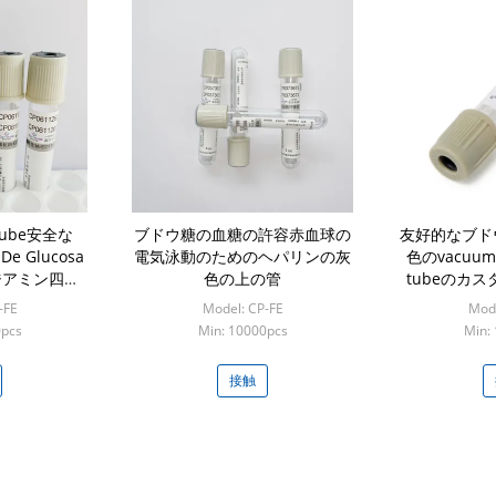
ube安全な
ブドウ糖の血糖の許容赤血球の
友好的なブド
 De Glucosa
電気泳動のためのヘパリンの灰
色のvacuum b
ジアミン四酢
色の上の管
tubeのカ
トリウム
-FE
Model: CP-FE
Mode
0pcs
Min: 10000pcs
Min:
接触