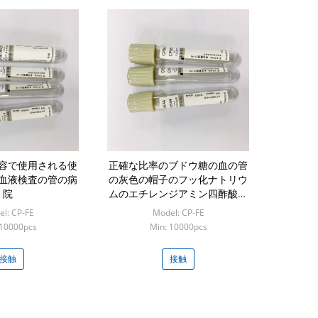
容で使用される使
正確な比率のブドウ糖の血の管
血液検査の管の病
の灰色の帽子のフッ化ナトリウ
院
ムのエチレンジアミン四酢酸の
1:9
l: CP-FE
Model: CP-FE
 10000pcs
Min: 10000pcs
接触
接触