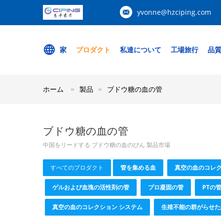
yvonne@hzciping.com
家
プロダクト
私達について
工場旅行
品
ホーム
製品
ブドウ糖の血の管
ブドウ糖の血の管
中国をリードする ブドウ糖の血のびん 製品市場
すべてのプロダクト
管を集める血
真空の血のコレ
ゲルおよび血塊の活性剤の管
プロ凝固の管
PTの
真空の血のコレクション システム
生殖不能の群がらせた