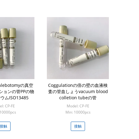
lebotomyの真空
Coggulationの倍の壁の血液検
ションの管PPの物
査の管血しょうvacuum blood
ムISO13485
colletion tubeの管
l: CP-FE
Model: CP-FE
 10000pcs
Min: 10000pcs
接触
接触