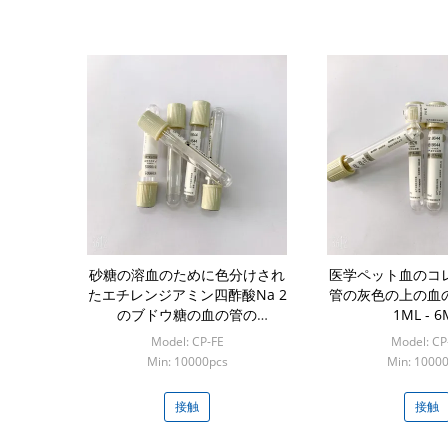
砂糖の溶血のために色分けされ
医学ペット血のコ
たエチレンジアミン四酢酸Na 2
管の灰色の上の血
のブドウ糖の血の管の
1ML - 6
Phlebotomy
Model: CP-FE
Model: CP
Min: 10000pcs
Min: 1000
接触
接触