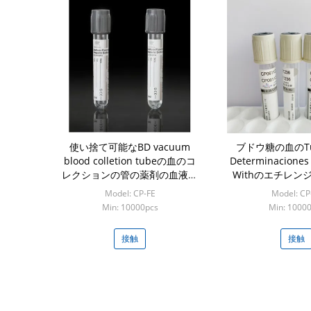
使い捨て可能なBD vacuum
ブドウ糖の血のT
blood colletion tubeの血のコ
Determinaciones
レクションの管の薬剤の血液検
Withのエチレン
査
酸/フッ化ナ
Model: CP-FE
Model: CP
Min: 10000pcs
Min: 1000
接触
接触