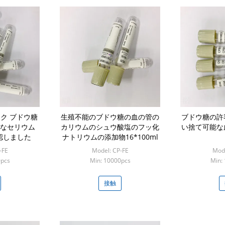
ク ブドウ糖
生殖不能のブドウ糖の血の管の
ブドウ糖の許
なセリウム
カリウムのシュウ酸塩のフッ化
い捨て可能な
承認しました
ナトリウムの添加物16*100ml
-FE
Model: CP-FE
Mode
0pcs
Min: 10000pcs
Min:
接触