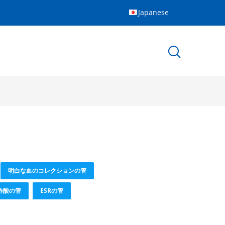
Japanese
明白な血のコレクションの管
酢酸の管
ESRの管