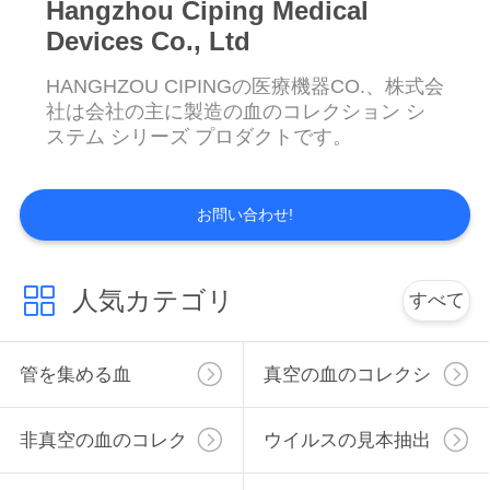
Hangzhou Ciping Medical
い
Devices Co., Ltd
HANGHZOU CIPINGの医療機器CO.、株式会
引
社は会社の主に製造の血のコレクション シ
ステム シリーズ プロダクトです。
用
を
お問い合わせ!
要
求
人気カテゴリ
すべて
し
な
管を集める血
真空の血のコレクシ
さ
ョンの管
非真空の血のコレク
ウイルスの見本抽出
い