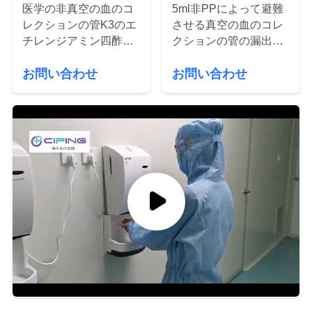
質
医学の非真空の血のコ
5ml非PPによって避難
レクションの管K3のエ
させる真空の血のコレ
管
チレンジアミン四酢酸
クションの管の漏出証
の血のコレクションの
拠
理
お問い合わせ
お問い合わせ
管
私
達
に
連
絡
し
な
さ