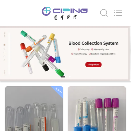
-
2026
Hangzhou
Ciping
Medical
Devices
Co.,
Ltd.
家
All
Rights
Reserved.
プ
ロ
ダ
ク
NEW
ト
私