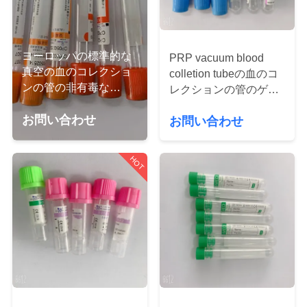
達
に
つ
ヨーロッパの標準的な
PRP vacuum blood
真空の血のコレクショ
colletion tubeの血のコ
い
ンの管の非有毒な
レクションの管のゲル
Pyrogenは放します
て
血しょうBD vacuum
お問い合わせ
お問い合わせ
blood colletion tubeの
管
工
HOT
場
旅
行
品