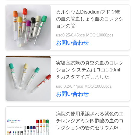
い
カルシウムDisodiumブドウ糖
38
の血の管血しょう血のコレクシ
ョンの管
引
プロ凝固の管
usd0.25-0.45pcs MOQ:10000pcs
用
お問い合わせ
を
実験室試験の真空の血のコレク
要
ション システムはロゴ1-10ml
をカスタマイズしました
求
45
usd 0.2-0.4/pcs MOQ:10000pcs
し
お問い合わせ
PTの管
な
さ
病院の使用承認される紫色のエ
チレンジアミン四酢酸の血のコ
い
レクションの管のセリウムISO
13485