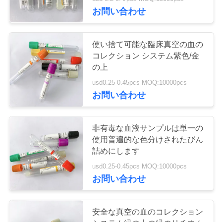
達
お問い合わせ
に
つ
25
使い捨て可能な臨床真空の血の
コレクション システム紫色/金
い
非真空の血のコレ
の上
て
クションの管
usd0.25-0.45pcs MOQ:10000pcs
お問い合わせ
工
非有毒な血液サンプルは単一の
場
使用普遍的な色分けされたびん
17
旅
詰めにします
ウイルスの見本抽
usd0.25-0.45pcs MOQ:10000pcs
行
お問い合わせ
出管
品
安全な真空の血のコレクション