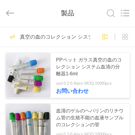
-
2026
Hangzhou
製品
Ciping
Medical
Devices
Co.,
Ltd.
家
71
All
Rights
真空の血のコレクション システム
Reserved.
管を集める血
プ
PPペット ガラス真空の血のコ
ロ
レクション システム血清の分
離器1-6ml
ダ
usd 0.2-0.4/pcs MOQ:10000pcs
ク
お問い合わせ
52
ト
真空の血のコレク
血清のゲルのヘパリンのリチウ
ム管の生殖不能の血液サンプル
ションの管
私
のコレクションの管
usd 0.2-0.4/pcs MOQ:10000pcs