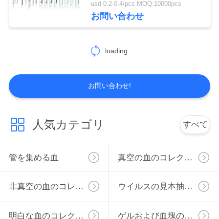
usd 0.2-0.4/pcs MOQ:10000pcs
46
お問い合わせ
地
図
ブドウ糖の血の管
loading...
PRIVACY
お問い合わせ!
POLICY
49
人気カテゴリ
すべて
リチウム ヘパリン
管を集める血
真空の血のコレクションの管
の管
非真空の血のコレクションの管
ウイルスの見本抽出管
明白な血のコレクションの管
ゲルおよび血塊の活性剤の管