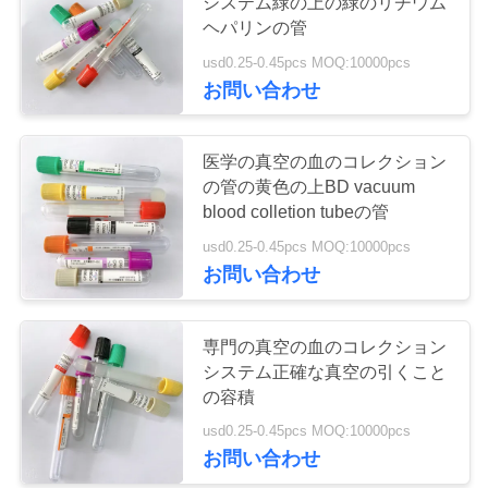
システム緑の上の緑のリチウム
質
ヘパリンの管
管
usd0.25-0.45pcs MOQ:10000pcs
41
お問い合わせ
理
明白な血のコレク
ションの管
医学の真空の血のコレクション
私
の管の黄色の上BD vacuum
達
blood colletion tubeの管
usd0.25-0.45pcs MOQ:10000pcs
に
お問い合わせ
連
50
ゲルおよび血塊の
絡
専門の真空の血のコレクション
システム正確な真空の引くこと
し
活性剤の管
の容積
な
usd0.25-0.45pcs MOQ:10000pcs
お問い合わせ
さ