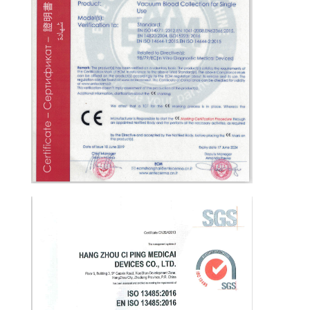
達
に
つ
い
て
工
場
旅
行
品