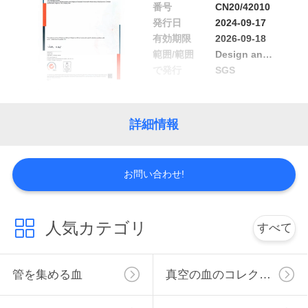
番号
CN20/42010
い
発行日
2024-09-17
有効期限
2026-09-18
範囲/範囲
Design and manufacture of sterile and non-sterile single-use evacuated containers for human venous blood specimen collection
引
で発行
SGS
用
を
詳細情報
要
お問い合わせ!
求
し
人気カテゴリ
すべて
な
さ
管を集める血
真空の血のコレクションの管
い