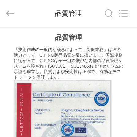
-
2026
Hangzhou
品質管理
Ciping
Medical
Devices
Co.,
Ltd.
家
All
品質管理
Rights
Reserved.
「技術作成の一般的な概念によって、保健業務」は彼の
プ
活力として、CIPING製品品質を常に扱います。国際規格
に従がって、CIPINGは全一組の厳密な内部の品質管理シ
ロ
ステムを渡されてISO9001、ISO13485およびセリウムの
承認を確立し。良質および安定性は正確で、有効なテス
ダ
ト データを保証します。
ク
ト
私