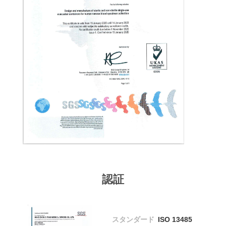
質
管
理
私
達
に
連
絡
認証
し
な
さ
スタンダード
ISO 13485