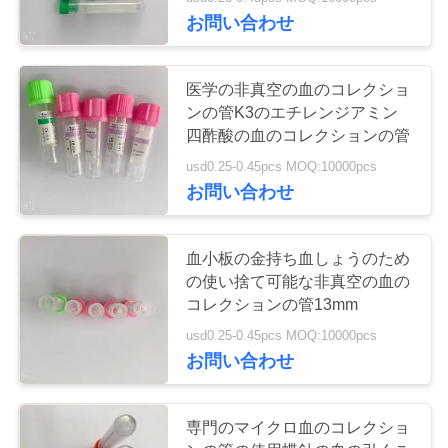
達
お問い合わせ
に
つ
25
医学の非真空の血のコレクショ
ンの管K3のエチレンジアミン
い
非真空の血のコレ
四酢酸の血のコレクションの管
て
クションの管
usd0.25-0.45pcs MOQ:10000pcs
お問い合わせ
工
血小板の金持ち血しょうのため
場
の使い捨て可能な非真空の血の
17
旅
コレクションの管13mm
ウイルスの見本抽
usd0.25-0.45pcs MOQ:10000pcs
行
お問い合わせ
出管
品
専門のマイクロ血のコレクショ