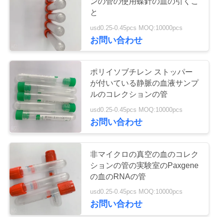
ンの管の使用蝶針の血の引くこ
質
と
管
usd0.25-0.45pcs MOQ:10000pcs
41
お問い合わせ
理
明白な血のコレク
ションの管
ポリイソブチレン ストッパー
私
が付いている静脈の血液サンプ
達
ルのコレクションの管
usd0.25-0.45pcs MOQ:10000pcs
に
お問い合わせ
連
50
ゲルおよび血塊の
絡
非マイクロの真空の血のコレク
ションの管の実験室のPaxgene
し
活性剤の管
の血のRNAの管
な
usd0.25-0.45pcs MOQ:10000pcs
お問い合わせ
さ