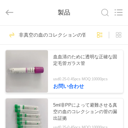
-
2026
Hangzhou
製品
Ciping
Medical
Devices
Co.,
Ltd.
家
71
All
Rights
非真空の血のコレクションの管
Reserved.
管を集める血
プ
血血清のために透明な正確な固
ロ
定毛管ガラス管
ダ
usd0.25-0.45pcs MOQ:10000pcs
ク
お問い合わせ
52
ト
真空の血のコレク
5ml非PPによって避難させる真
空の血のコレクションの管の漏
ションの管
私
出証拠
usd0.25-0.45pcs MOQ:10000pcs