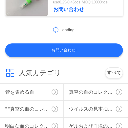
usd0.25-0.45pcs MOQ:10000pcs
46
お問い合わせ
地
図
ブドウ糖の血の管
loading...
PRIVACY
お問い合わせ!
POLICY
49
人気カテゴリ
すべて
リチウム ヘパリン
管を集める血
真空の血のコレクションの管
の管
非真空の血のコレクションの管
ウイルスの見本抽出管
明白な血のコレクションの管
ゲルおよび血塊の活性剤の管