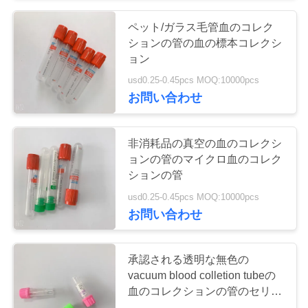
い
ペット/ガラス毛管血のコレク
38
ションの管の血の標本コレクシ
ョン
引
プロ凝固の管
usd0.25-0.45pcs MOQ:10000pcs
用
お問い合わせ
を
非消耗品の真空の血のコレクシ
要
ョンの管のマイクロ血のコレク
ションの管
求
45
usd0.25-0.45pcs MOQ:10000pcs
し
お問い合わせ
PTの管
な
さ
承認される透明な無色の
vacuum blood colletion tubeの
い
血のコレクションの管のセリウ
ムISO 13485