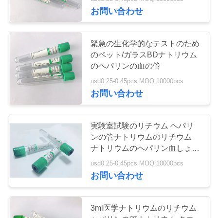
達
お問い合わせ
に
つ
緊急の生化学的なテストのため
のペット/ガラスBDナトリウム
い
のヘパリンの血の管
て
usd0.25-0.45pcs MOQ:10000pcs
お問い合わせ
工
実験室試験のリチウム ヘパリ
場
ンの管ナトリウムのリチウム
旅
ナトリウムのヘパリン血しょう
は集まります
usd0.25-0.45pcs MOQ:10000pcs
行
お問い合わせ
品
3ml医学ナトリウムのリチウム