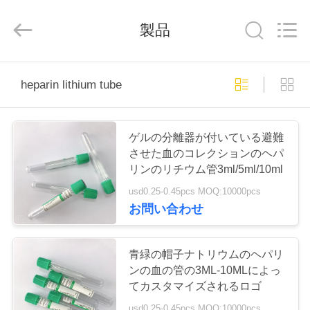
-
2026
Hangzhou
製品
Ciping
Medical
Devices
Co.,
Ltd.
家
All
Rights
heparin lithium tube
Reserved.
プ
ゲルの分離器が付いている避難
ロ
させた血のコレクションのヘパ
リンのリチウム管3ml/5ml/10ml
ダ
usd0.25-0.45pcs MOQ:10000pcs
ク
お問い合わせ
ト
青緑の帽子ナトリウムのヘパリ
ンの血の管の3ML-10MLによっ
私
てカスタマイズされるロゴ
usd0.25-0.45pcs MOQ:10000pcs