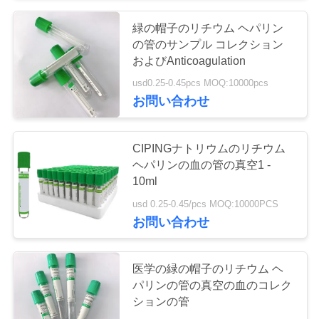
い
緑の帽子のリチウム ヘパリン
の管のサンプル コレクション
およびAnticoagulation
引
usd0.25-0.45pcs MOQ:10000pcs
用
お問い合わせ
を
CIPINGナトリウムのリチウム
要
ヘパリンの血の管の真空1 -
10ml
求
usd 0.25-0.45/pcs MOQ:10000PCS
し
お問い合わせ
な
さ
医学の緑の帽子のリチウム ヘ
パリンの管の真空の血のコレク
い
ションの管