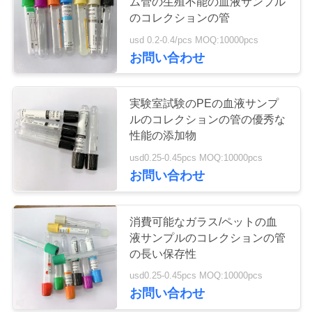
ム管の生殖不能の血液サンプル
質
のコレクションの管
管
usd 0.2-0.4/pcs MOQ:10000pcs
お問い合わせ
理
実験室試験のPEの血液サンプ
私
ルのコレクションの管の優秀な
達
性能の添加物
usd0.25-0.45pcs MOQ:10000pcs
に
お問い合わせ
連
絡
消費可能なガラス/ペットの血
液サンプルのコレクションの管
し
の長い保存性
な
usd0.25-0.45pcs MOQ:10000pcs
お問い合わせ
さ