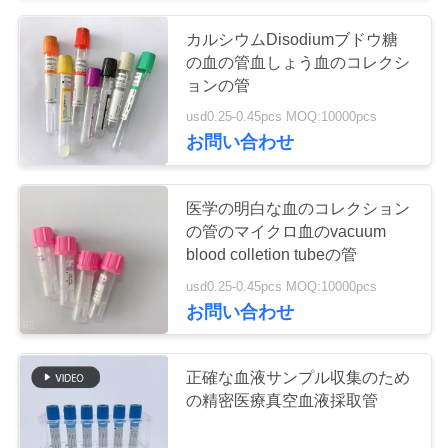
い
カルシウムDisodiumブドウ糖
の血の管血しょう血のコレクシ
ョンの管
引
usd0.25-0.45pcs MOQ:10000pcs
用
お問い合わせ
を
医学の明白な血のコレクション
要
の管のマイクロ血のvacuum
blood colletion tubeの管
求
usd0.25-0.45pcs MOQ:10000pcs
し
お問い合わせ
な
さ
正確な血液サンプル収集のため
の精密医療真空血液採取管
い