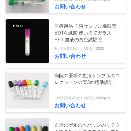
達
お問い合わせ
に
つ
医療用品 血液サンプル採取管
EDTA 滅菌 使い捨てガラス
い
PET 血液の真空試験管
て
$0.025-0.045pcs MOQ:10000
お問い合わせ
工
病院の医学の血液サンプルのコ
場
レクションの管3ml標準設計
旅
usd0.25-0.45pcs MOQ:10000pcs
行
お問い合わせ
品
血清のゲルのヘパリンのリチウ