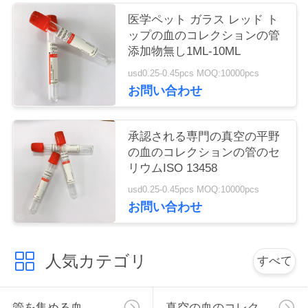
い
医学ペット ガラス レッド ト
ップの血のコレクションの管
添加物無し1ML-10ML
引
usd0.25-0.45pcs MOQ:10000pcs
お問い合わせ
用
を
承認される専門の真空の平野
要
の血のコレクションの管のセ
リウムISO 13458
求
usd0.25-0.45pcs MOQ:10000pcs
し
お問い合わせ
な
人気カテゴリ
さ
すべて
い
管を集める血
真空の血のコレクションの管