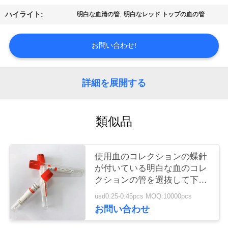
質
,
ハイライト:
明白な血清の管
明白なレッド トップの血の管
管
理
お問い合わせ!
私
詳細を展開する
達
類似品
に
連
使用血のコレクションの蝶針
絡
が付いている明白な血のコレ
クションの管を選抜して下さ
し
い
usd0.25-0.45pcs MOQ:10000pcs
な
お問い合わせ
さ