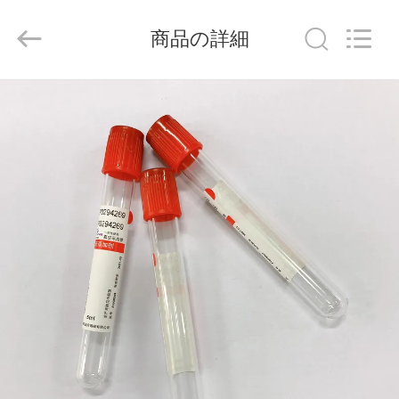
-
2026
Hangzhou
商品の詳細
Ciping
Medical
Devices
Co.,
Ltd.
家
All
Rights
Reserved.
プ
ロ
ダ
ク
ト
私