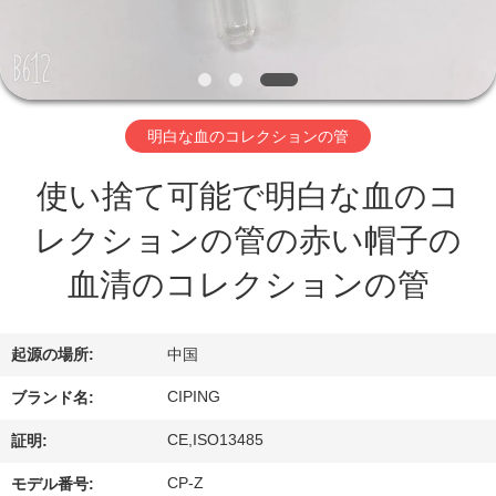
達
に
つ
い
明白な血のコレクションの管
て
使い捨て可能で明白な血のコ
レクションの管の赤い帽子の
工
血清のコレクションの管
場
旅
起源の場所:
中国
行
CIPING
ブランド名:
CE,ISO13485
証明:
品
CP-Z
モデル番号: