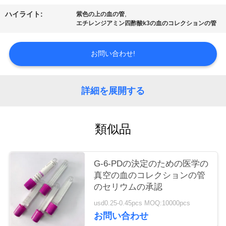
質
,
ハイライト:
紫色の上の血の管
管
エチレンジアミン四酢酸k3の血のコレクションの管
理
お問い合わせ!
私
詳細を展開する
達
に
類似品
連
絡
G-6-PDの決定のための医学の
真空の血のコレクションの管
し
のセリウムの承認
な
usd0.25-0.45pcs MOQ:10000pcs
お問い合わせ
さ