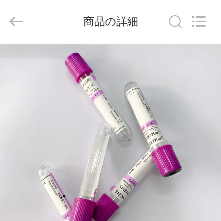
-
2026
Hangzhou
商品の詳細
Ciping
Medical
Devices
Co.,
Ltd.
家
All
Rights
Reserved.
プ
ロ
ダ
ク
ト
私