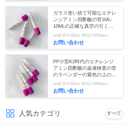
い
ガラス使い捨て可能なエチレ
ンジアミン四酢酸の管1ML-
10MLの正確な真空の引くこ
引
との容積
usd0.25-0.45pcs MOQ:10000pcs
用
お問い合わせ
を
PP小型K2時代のエチレンジ
要
アミン四酢酸の血液検査の管
求
のラベンダーの紫色の上の血
の管
usd0.25-0.45pcs MOQ:10000pcs
し
お問い合わせ
な
さ
人気カテゴリ
すべて
い