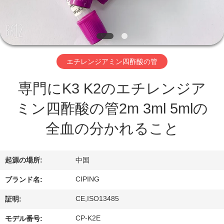
達
に
つ
い
エチレンジアミン四酢酸の管
て
専門にK3 K2のエチレンジア
ミン四酢酸の管2m 3ml 5mlの
工
全血の分かれること
場
旅
起源の場所:
中国
行
CIPING
ブランド名:
CE,ISO13485
証明:
品
CP-K2E
モデル番号: