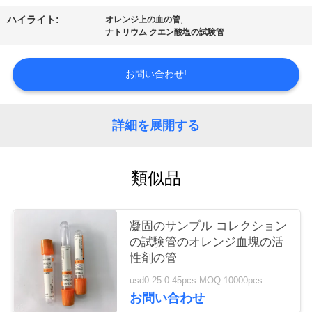
質
,
ハイライト:
オレンジ上の血の管
管
ナトリウム クエン酸塩の試験管
理
お問い合わせ!
私
詳細を展開する
達
に
類似品
連
絡
凝固のサンプル コレクション
の試験管のオレンジ血塊の活
し
性剤の管
な
usd0.25-0.45pcs MOQ:10000pcs
お問い合わせ
さ