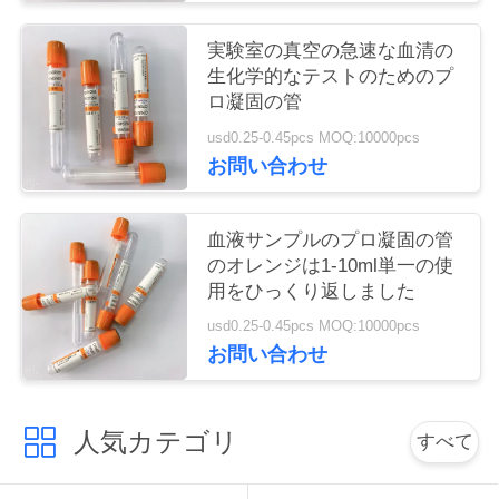
い
実験室の真空の急速な血清の
生化学的なテストのためのプ
ロ凝固の管
引
usd0.25-0.45pcs MOQ:10000pcs
用
お問い合わせ
を
血液サンプルのプロ凝固の管
要
のオレンジは1-10ml単一の使
求
用をひっくり返しました
usd0.25-0.45pcs MOQ:10000pcs
し
お問い合わせ
な
さ
人気カテゴリ
すべて
い