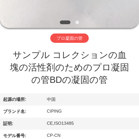
達
に
つ
い
プロ凝固の管
て
サンプル コレクションの血
塊の活性剤のためのプロ凝固
工
の管BDの凝固の管
場
旅
起源の場所:
中国
行
CIPING
ブランド名:
CE,ISO13485
証明:
品
CP-CN
モデル番号: