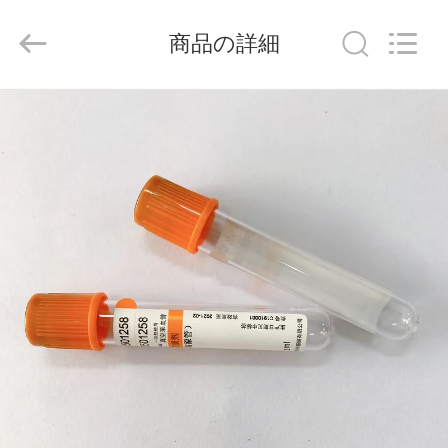
-
2026
Hangzhou
商品の詳細
Ciping
Medical
Devices
Co.,
Ltd.
家
All
Rights
Reserved.
プ
ロ
ダ
ク
ト
私