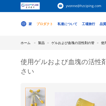
yvonne@hzciping.com
家
プロダクト
私達について
工場旅行
品
ホーム
製品
ゲルおよび血塊の活性剤の管
使
使用ゲルおよび血塊の活性剤の
さい