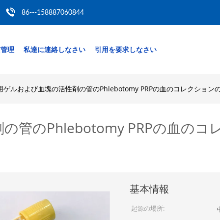
86---158887060844
質管理
私達に連絡しなさい
引用を要求しなさい
用ゲルおよび血塊の活性剤の管のPhlebotomy PRPの血のコレクショ
管のPhlebotomy PRPの血
基本情報
起源の場所: