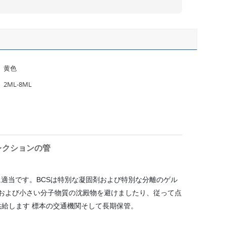
黄色
2ML-8ML
コレクションの管
に適当です。BCSは特別な凝固剤および特別な分離のゲル
分解および小さい分子物質の沈殿物を避けましたり、従って点
供給します
標本の交通機関そして長期保管。