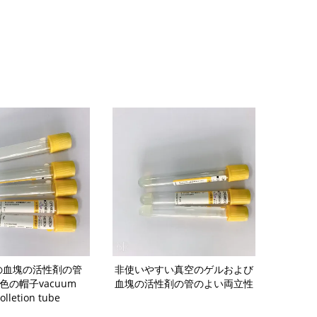
の血塊の活性剤の管
非使いやすい真空のゲルおよび
緊急の血清の
色の帽子vacuum
血塊の活性剤の管のよい両立性
のための使い
olletion tube
よび血塊