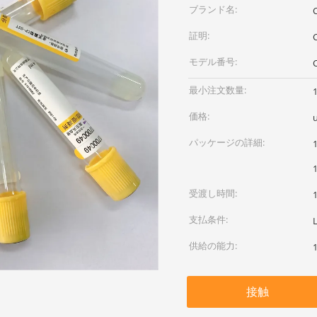
ブランド名:
証明:
モデル番号:
最小注文数量:
価格:
パッケージの詳細:
受渡し時間:
支払条件:
供給の能力:
接触