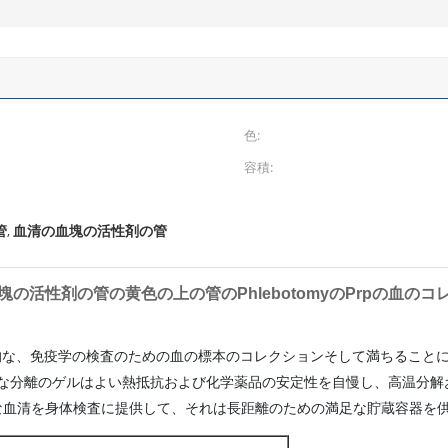
色:
容積:
管
血清の血塊の活性剤の管
,
の活性剤の管の黄色の上の管のPhlebotomyのPrpの血の
生化学的な、免疫学の検査のための血の標本のコレクションそして満ちること
と別の特別な分離のゲルはよい熱抵抗および化学薬品の安定性を自慢し、高温
な血清を身体検査に提供して、それは長距離のための満足な貯蔵容器を