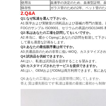
使用法
血液学の決定のため、血液型証明、血
保存性
ガラス管のための2年、ペット管のため
2.Q&A
Q1:なぜ私達を選んで下さいか。
A1:医学および実験室の消耗品および器械の専門の製造
FOCのサンプル
ISO9001、セリウムの承認のISO13485
Q2:私はあなたの工場を訪問してもいいですか。
A2:本当に、暖かくCipingにあなたの訪問を歓迎して下さ
して最も適度な計画をします。
Q3:あなたの最低順序量は何ですか。
A3:共通品目のための非常に低いMOQ。カスタマイズ
Q4:試供品を供給できますか。
A4:はい、私達は試供品を提供することを望みます
。
Q5:カスタマイズされたサービスを提供できますか。
A5:はい、OEMおよびODMは両方利用できます。私
Q6:あなたの工場はいかに品質管理に関してしますか。
答え:質は優先順位です!私達は最後の最後に最初から制