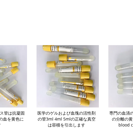
ラス管は抗凝固
医学のゲルおよび血塊の活性剤
専門の血清
の血を黄色に
の管3ml 4ml 5mlの正確な真空
の分離の黄
す
は容積を引出します
blood c