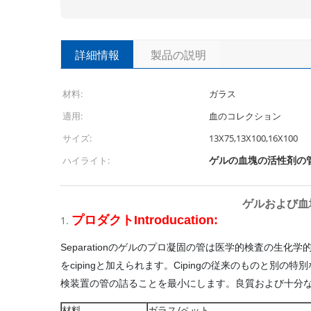
詳細情報
製品の説明
材料:
ガラス
適用:
血のコレクション
サイズ:
13X75,13X100,16X100
ゲルの血塊の活性剤の
ハイライト:
ゲルおよび血塊
プロダクトIntroducation:
1.
S
eparationのゲルのプロ凝固の管は医学的検査の
をcipingと加えられます。Cipingの従来のもの
検装置の管の詰ることを最小にします。良質および十分
材料
ガラス/ペット