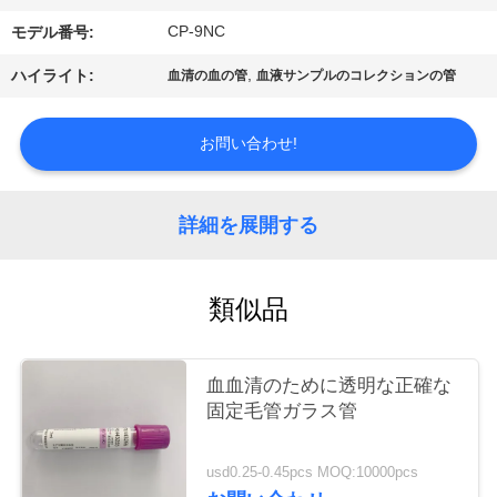
質
CP-9NC
モデル番号:
管
,
ハイライト:
血清の血の管
血液サンプルのコレクションの管
理
お問い合わせ!
私
達
詳細を展開する
に
類似品
連
絡
血血清のために透明な正確な
し
固定毛管ガラス管
な
usd0.25-0.45pcs MOQ:10000pcs
さ