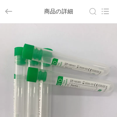
-
2026
Hangzhou
商品の詳細
Ciping
Medical
Devices
Co.,
Ltd.
家
All
Rights
Reserved.
プ
ロ
ダ
ク
ト
私