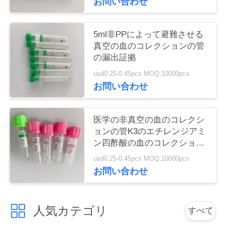
お問い合わせ
い
5ml非PPによって避難させる
真空の血のコレクションの管
引
の漏出証拠
用
usd0.25-0.45pcs MOQ:10000pcs
お問い合わせ
を
要
医学の非真空の血のコレクシ
求
ョンの管K3のエチレンジアミ
ン四酢酸の血のコレクション
し
の管
usd0.25-0.45pcs MOQ:10000pcs
な
お問い合わせ
さ
人気カテゴリ
い
すべて