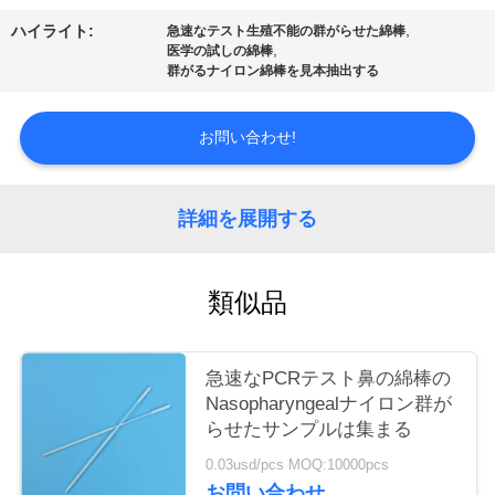
質
,
ハイライト:
急速なテスト生殖不能の群がらせた綿棒
管
,
医学の試しの綿棒
群がるナイロン綿棒を見本抽出する
理
お問い合わせ!
私
達
詳細を展開する
に
類似品
連
絡
急速なPCRテスト鼻の綿棒の
し
Nasopharyngealナイロン群が
らせたサンプルは集まる
な
0.03usd/pcs MOQ:10000pcs
さ
お問い合わせ