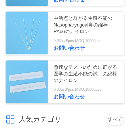
い
中断点と群がる生殖不能の
Nasopharyngeal鼻の綿棒
引
PA66のナイロン
用
0.03usd/pcs MOQ:10000pcs
お問い合わせ
を
要
急速なテストのために群がる
医学の生殖不能の試しの綿棒
求
のナイロン
し
0.03usd/pcs MOQ:10000pcs
お問い合わせ
な
さ
人気カテゴリ
すべて
い