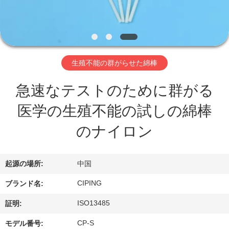
達
に
つ
い
生殖不能の群がらせた綿棒
て
急速なテストのために群がる
医学の生殖不能の試しの綿棒
工
のナイロン
場
旅
起源の場所:
中国
行
CIPING
ブランド名:
ISO13485
証明:
品
CP-S
モデル番号: