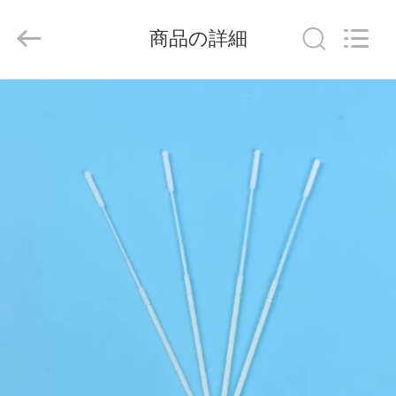
-
2026
Hangzhou
商品の詳細
Ciping
Medical
Devices
Co.,
Ltd.
家
All
Rights
Reserved.
プ
ロ
ダ
ク
ト
私