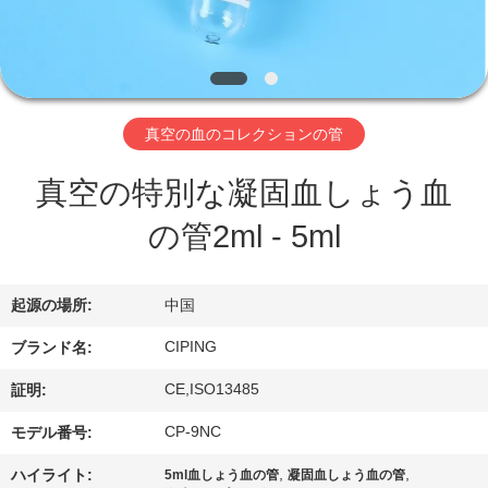
達
に
つ
い
真空の血のコレクションの管
て
真空の特別な凝固血しょう血
の管2ml - 5ml
工
場
起源の場所:
中国
旅
CIPING
ブランド名:
行
CE,ISO13485
証明:
CP-9NC
モデル番号:
品
,
,
ハイライト:
5ml血しょう血の管
凝固血しょう血の管