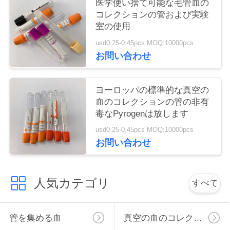
医学使い捨て可能な毛管血の
い
コレクションの管および実験
室の使用
usd0.25-0.45pcs MOQ:10000pcs
引
お問い合わせ
用
ヨーロッパの標準的な真空の
を
血のコレクションの管の非有
要
毒なPyrogenは放します
usd0.25-0.45pcs MOQ:10000pcs
求
お問い合わせ
し
な
人気カテゴリ
すべて
さ
い
管を集める血
真空の血のコレクションの管