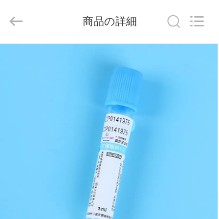
-
2026
Hangzhou
商品の詳細
Ciping
Medical
Devices
Co.,
Ltd.
家
All
Rights
Reserved.
プ
ロ
ダ
ク
ト
私