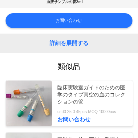
質
血液サンプルの管2ml
管
お問い合わせ!
理
詳細を展開する
私
達
類似品
に
連
臨床実験室ガイドのための医
学のタイプ真空の血のコレク
絡
ションの管
し
usd0.25-0.45pcs MOQ:10000pcs
お問い合わせ
な
さ