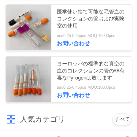
い
医学使い捨て可能な毛管血の
コレクションの管および実験
室の使用
引
usd0.25-0.45pcs MOQ:10000pcs
用
お問い合わせ
を
ヨーロッパの標準的な真空の
要
血のコレクションの管の非有
毒なPyrogenは放します
求
usd0.25-0.45pcs MOQ:10000pcs
し
お問い合わせ
な
さ
人気カテゴリ
すべて
い