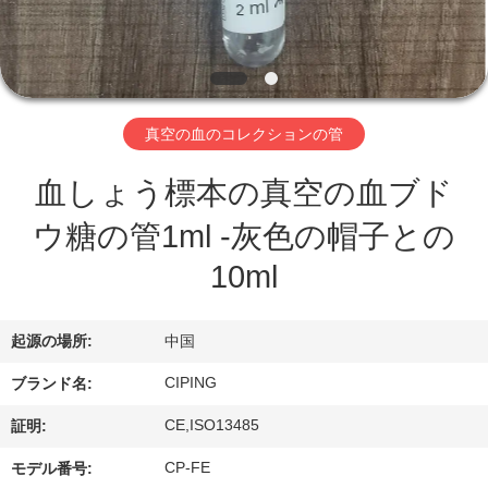
達
に
つ
い
真空の血のコレクションの管
て
血しょう標本の真空の血ブド
ウ糖の管1ml -灰色の帽子との
工
10ml
場
旅
起源の場所:
中国
行
CIPING
ブランド名:
CE,ISO13485
証明:
品
CP-FE
モデル番号: