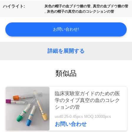
質
,
ハイライト:
灰色の帽子の血ブドウ糖の管
真空の血ブドウ糖の管
,
灰色の帽子の真空の血のコレクションの管
管
理
お問い合わせ!
私
詳細を展開する
達
に
類似品
連
絡
臨床実験室ガイドのための医
学のタイプ真空の血のコレク
し
ションの管
な
usd0.25-0.45pcs MOQ:10000pcs
お問い合わせ
さ