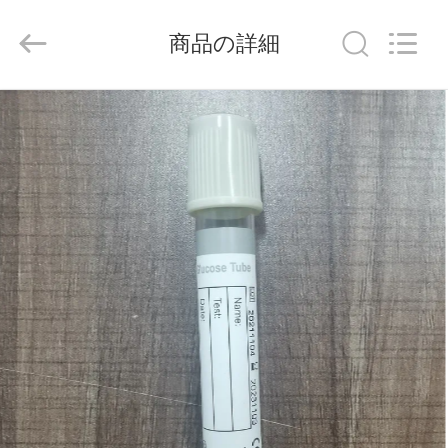
-
2026
Hangzhou
商品の詳細
Ciping
Medical
Devices
Co.,
Ltd.
家
All
Rights
Reserved.
プ
ロ
ダ
ク
ト
私