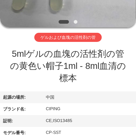
達
に
つ
い
ゲルおよび血塊の活性剤の管
て
5mlゲルの血塊の活性剤の管
の黄色い帽子1ml - 8ml血清の
工
標本
場
旅
起源の場所:
中国
行
CIPING
ブランド名:
CE,ISO13485
証明:
品
CP-SST
モデル番号: