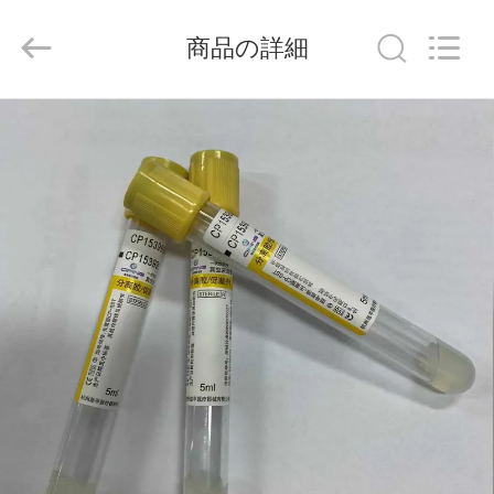
-
2026
Hangzhou
商品の詳細
Ciping
Medical
Devices
Co.,
Ltd.
家
All
Rights
Reserved.
プ
ロ
ダ
ク
ト
私