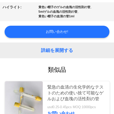
質
,
ハイライト:
黄色い帽子のゲルの血塊の活性剤の管
管
,
5mlゲルの血塊の活性剤の管
黄色い帽子の血清の管1ml
理
お問い合わせ!
私
達
詳細を展開する
に
類似品
連
絡
緊急の血清の生化学的なテス
し
トのための使い捨て可能なゲ
ルおよび血塊の活性剤の管
な
usd0.25-0.45pcs MOQ:10000pcs
さ
お問い合わせ