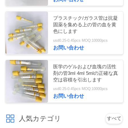
い
プラスチック/ガラス管は抗凝
固薬を集める上の管の血を黄
引
色にします
用
usd0.25-0.45pcs MOQ:10000pcs
お問い合わせ
を
要
医学のゲルおよび血塊の活性
剤の管3ml 4ml 5mlの正確な真
求
空は容積を引出します
し
usd0.25-0.45pcs MOQ:10000pcs
お問い合わせ
な
さ
人気カテゴリ
すべて
い