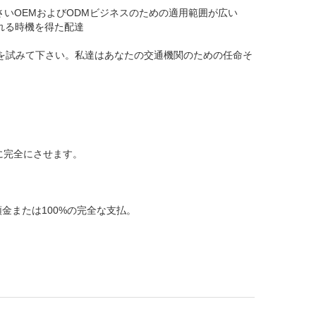
さいOEMおよびODMビジネスのための適用範囲が広い
れる時機を得た配達
とを試みて下さい。私達はあなたの交通機関のための任命そ
に完全にさせます。
の頭金または100%の完全な支払。