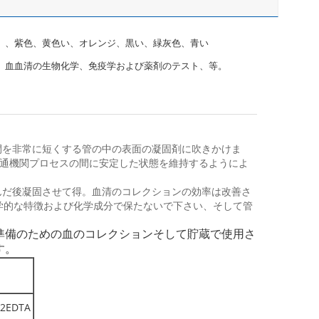
、紫色、黄色い、オレンジ、黒い、緑灰色、青い
血血清の生物化学、免疫学および薬剤のテスト、等。
間を非常に短くする管の中の表面の凝固剤に吹きかけま
通機関プロセスの間に安定した状態を維持するようによ
んだ後凝固させて得。血清のコレクションの効率は改善さ
学的な特徴および化学成分で保たないで下さい、そして管
準備のための血のコレクションそして貯蔵で使用さ
す。
2EDTA