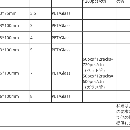
1200pcs/ctn
の管
13*75mm
3.5
PET/Glass
13*100mm
3
PET/Glass
13*100mm
4
PET/Glass
13*100mm
5
PET/Glass
60pcs*12racks=
720pcs/ctn
（ペット管）
16*100mm
7
PET/Glass
50pcs*12racks=
600pcs/ctn
（ガラス管）
16*100mm
8
PET/Glass
私達は
の要求
て他の
提供し