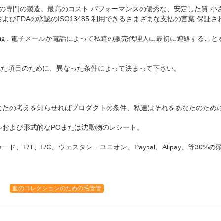
械の専門の製造。最高のコスト パフォーマンスの優秀な、安定した質
小
およびFDAの承認のISO13485
利用できるさまざまな支払の言葉
保証さ
. 電子メールか電話によって私達の販売代理人に最初に連絡するこ
ng
された項目のために、異なった条件によって決まって下さい。
にあなたの考えを知らせればプロダクトの条件、私達はそれをあなたのため
プルおよび形式的なPOまたは沈殿物のレシート。
ド、T/T、L/C、ウェスタン・ユニオン、Paypal、Alipay、等30%
血のコレクションのための毛管管