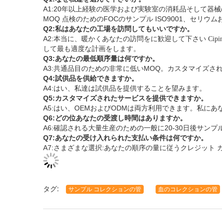
A1:20年以上経験の医学および実験室の消耗品そして器
MOQ
点検のためのFOCのサンプル
ISO9001、セリウム
Q2:私はあなたの工場を訪問してもいいですか。
A2:本当に、暖かくあなたの訪問をに歓迎して下さい
Cipi
して最も適度な計画をします。
Q3:あなたの最低順序量は何ですか。
A3:共通品目のための非常に低いMOQ。カスタマイズ
Q4:試供品を供給できますか。
A4:はい、私達は試供品を提供することを望みます
。
Q5:カスタマイズされたサービスを提供できますか。
A5:はい、OEMおよびODMは両方利用できます。私
Q6:どの位あなたの受渡し時間はありますか。
A6:確認される大量生産のための一般に20-30日後サン
Q7:あなたの受け入れられた支払い条件は何ですか。
A7:さまざまな選択:あなたの順序の量に従うクレジット カー
タグ:
サンプル コレクションの管
血のコレクションの管