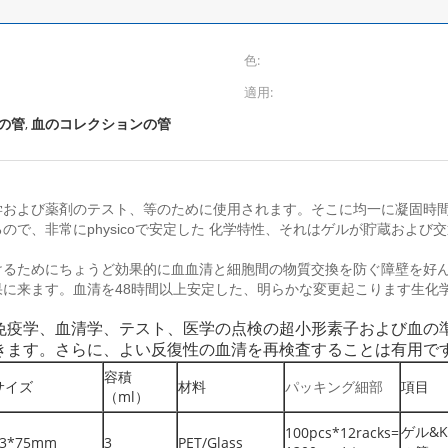
色:
適用:
の管
血のコレクションの管
,
学および薬剤のテスト、等のために使用されます。そこに均一に凝固時
、非常にphysicoで安定した
化学特性、それはゲルが貯蔵および交
けるためにちょうど効果的に血血清と細胞間の物質交換を防ぐ障壁を好
に来ます。血清を48時間以上安定した、明らかな変更起こります生化
免疫学、血清学、テスト、医学の点検の超小形素子および血の
きます。さらに、よい反復性の血清を再検査することは有用で
容積
サイズ
材料
パッキング細部
項目
（ml）
ゲル&K
100pcs*12racks=
13*75mm
3
PET/Glass