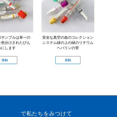
液サンプルは単一の
安全な真空の血のコレクション
PPペット 
な色分けされたびん
システム緑の上の緑のリチウム
クション シ
めにします
ヘパリンの管
接触
接触
で私たちをみつけて