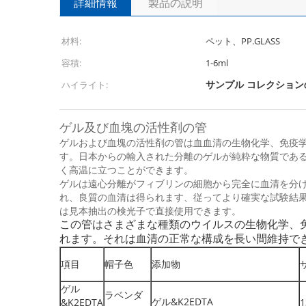
詳細情報
製品の説明
材料:
ペット、PP.GLASS
容積:
1-6ml
サンプル コレクション
ハイライト:
ゲル及び血塊の活性剤の管
ゲルおよび血塊の活性剤の管は血血清の生物化学、免疫
す。日本からの輸入された分離のゲルが純粋な物質であるので
く高温に立つことができます。
ゲルは遠心分離がフィブリンの細胞から完全に血清を分
れ、良質の血清は得られます、従ってより確実な試験結果
は見本抽出の検光子で直接使用できます。
この管はさまざまな種類のウイルスの生物化学、
れます。それは血清の正常な構成を長い間維持で
項目
帽子色
添加物
ゲル
ラベンダ
ゲル&K2EDTA
&K2EDTA