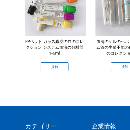
コレクション
PPペット ガラス真空の血のコレ
血清のゲルのヘパ
緑のリチウム
クション システム血清の分離器
ム管の生殖不能の
の管
1-6ml
のコレクシ
接触
接触
カテゴリー
企業情報