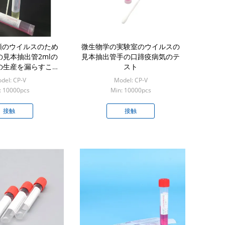
類のウイルスのため
微生物学の実験室のウイルスの
見本抽出管2mlの
見本抽出管手の口蹄疫病気のテ
の生産を漏らすこと
スト
けて下さい
del: CP-V
Model: CP-V
: 10000pcs
Min: 10000pcs
接触
接触