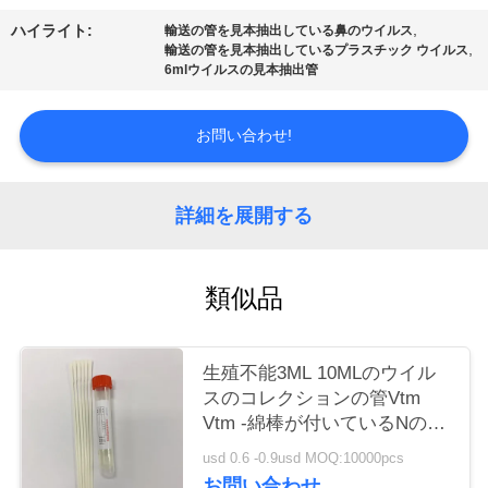
質
,
ハイライト:
輸送の管を見本抽出している鼻のウイルス
管
,
輸送の管を見本抽出しているプラスチック ウイルス
6mlウイルスの見本抽出管
理
お問い合わせ!
私
達
詳細を展開する
に
類似品
連
絡
生殖不能3ML 10MLのウイル
し
スのコレクションの管Vtm
Vtm -綿棒が付いているNのプ
な
ラスチック棒
usd 0.6 -0.9usd MOQ:10000pcs
さ
お問い合わせ