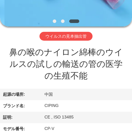
達
に
つ
い
ウイルスの見本抽出管
て
鼻の喉のナイロン綿棒のウイ
ルスの試しの輸送の管の医学
工
の生殖不能
場
旅
起源の場所:
中国
行
CIPING
ブランド名:
CE , ISO 13485
証明:
品
CP-V
モデル番号: