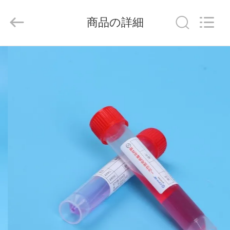
-
2026
Hangzhou
商品の詳細
Ciping
Medical
Devices
Co.,
Ltd.
家
All
Rights
Reserved.
プ
ロ
ダ
ク
ト
私