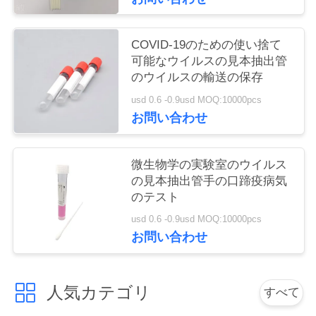
い
COVID-19のための使い捨て
可能なウイルスの見本抽出管
引
のウイルスの輸送の保存
用
usd 0.6 -0.9usd MOQ:10000pcs
お問い合わせ
を
要
微生物学の実験室のウイルス
の見本抽出管手の口蹄疫病気
求
のテスト
し
usd 0.6 -0.9usd MOQ:10000pcs
お問い合わせ
な
さ
人気カテゴリ
すべて
い