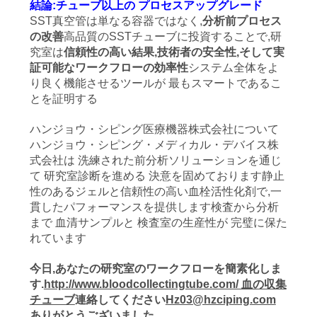
結論:チューブ以上の プロセスアップグレード
SST真空管は単なる容器ではなく,
分析前プロセス
の改善
高品質のSSTチューブに投資することで,研
究室は
信頼性の高い結果,技術者の安全性,そして実
証可能なワークフローの効率性
システム全体をよ
り良く機能させるツールが 最もスマートであるこ
とを証明する
ハンジョウ・シピング医療機器株式会社について
ハンジョウ・シピング・メディカル・デバイス株
式会社は 洗練された前分析ソリューションを通じ
て 研究室診断を進める 決意を固めております静止
性のあるジェルと信頼性の高い血栓活性化剤で,一
貫したパフォーマンスを提供します検査から分析
まで 血清サンプルと 検査室の生産性が 完璧に保た
れています
今日,あなたの研究室のワークフローを簡素化しま
す.
http://www.bloodcollectingtube.com/ 血の収集
チューブ
連絡してください
Hz03@hzciping.com
ありがとうございました
.