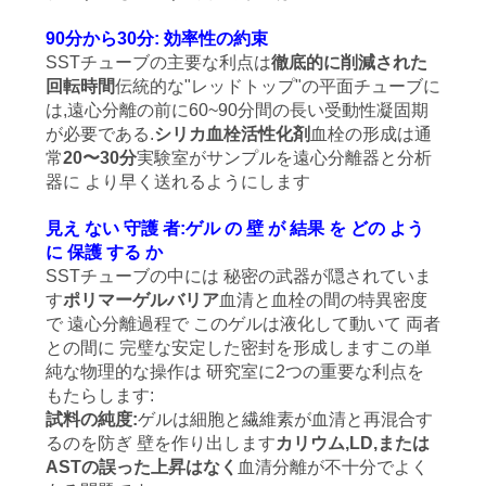
質
90分から30分: 効率性の約束
管
SSTチューブの主要な利点は
徹底的に削減された
回転時間
伝統的な"レッドトップ"の平面チューブに
理
は,遠心分離の前に60~90分間の長い受動性凝固期
が必要である.
シリカ血栓活性化剤
血栓の形成は通
常
20〜30分
実験室がサンプルを遠心分離器と分析
私
器に より早く送れるようにします
達
見え ない 守護 者:ゲル の 壁 が 結果 を どの よう
に 保護 する か
に
SSTチューブの中には 秘密の武器が隠されていま
連
す
ポリマーゲルバリア
血清と血栓の間の特異密度
で 遠心分離過程で このゲルは液化して動いて 両者
絡
との間に 完璧な安定した密封を形成しますこの単
純な物理的な操作は 研究室に2つの重要な利点を
し
もたらします:
試料の純度:
ゲルは細胞と繊維素が血清と再混合す
な
るのを防ぎ 壁を作り出します
カリウム,LD,または
ASTの誤った上昇はなく
血清分離が不十分でよく
さ