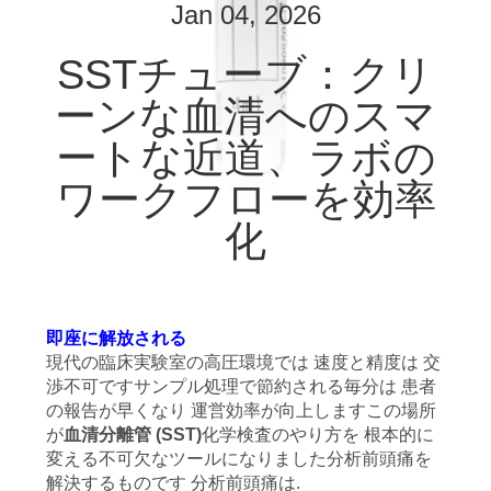
達
Jan 04, 2026
に
SSTチューブ：クリ
つ
ーンな血清へのスマ
い
ートな近道、ラボの
て
ワークフローを効率
化
工
場
旅
即座に解放される
現代の臨床実験室の高圧環境では 速度と精度は 交
行
渉不可ですサンプル処理で節約される毎分は 患者
の報告が早くなり 運営効率が向上しますこの場所
が
血清分離管 (SST)
化学検査のやり方を 根本的に
品
変える不可欠なツールになりました分析前頭痛を
解決するものです 分析前頭痛は.