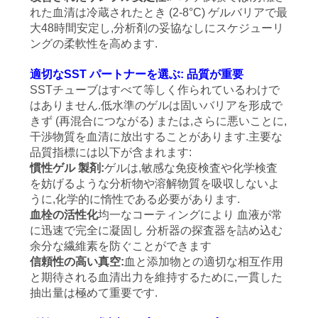
れた血清は冷蔵されたとき (2-8°C) ゲルバリアで最
地
大48時間安定し,分析剤の妥協なしにスケジューリ
ングの柔軟性を高めます.
図
適切なSST パートナーを選ぶ: 品質が重要
SSTチューブはすべて等しく作られているわけで
PRIVACY
はありません.低水準のゲルは固いバリアを形成で
きず (再混合につながる) または,さらに悪いことに,
POLICY
干渉物質を血清に放出することがあります.主要な
品質指標には以下が含まれます:
慣性ゲル 製剤:
ゲルは,敏感な免疫検査や化学検査
を妨げるような分析物や溶解物質を吸収しないよ
うに,化学的に惰性である必要があります.
血栓の活性化
均一なコーティングにより 血液が常
に迅速で完全に凝固し 分析器の探査器を詰め込む
余分な繊維素を防ぐことができます
信頼性の高い真空:
血と添加物との適切な相互作用
と期待される血清出力を維持するために,一貫した
抽出量は極めて重要です.