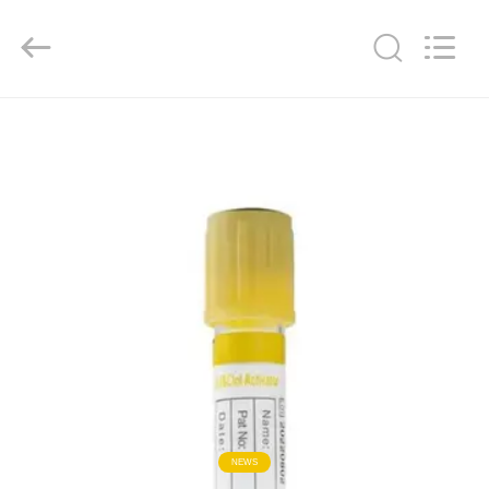
-
2026
Hangzhou
Ciping
Medical
Devices
Co.,
Ltd.
家
All
Rights
Reserved.
プ
ロ
ダ
ク
ト
私
NEWS