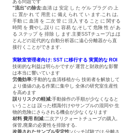
ある問題です
い
"流出"の除去:
血清 は 安定 し た ゲル プラグ の 上
に 置か れ て 用意 に 備え られ て い ます.これ は,
手動 に 血清 を 二次 管 に 注入 する こと に 関する
時間 を 費やし,誤り に 容易 な,そして 危険 性 が あ
引
る ステップ を 排除 し ます.主要SSTチューブは,ほ
用
とんどの近代的な自動分析器に遠心分離器から直
接行くことができます.
を
実験室管理者向け: SST に移行する 実質的な ROI
要
技術的な利益は明らかですが 運営と財政的な影響
は本当に響いています
求
労働効率:
手動的な血清移植から 技術者を解放して
より価値のある作業に集中し 全体の研究室生産性
し
を高めます
誤りリスクの軽減:
手動操作の手順が少なくなると
な
いうことは 誤った標識付けやサンプルの混同や 生
さ
物的危険にさらされる機会が少なくなります
材料 費用 削減:
二次アリクォートチューブの購入,
い
保管,廃棄の必要性を排除する.
改善されたサンプル安定性:
バッチ試験では,分離さ