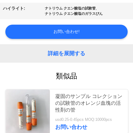
質
,
ハイライト:
ナトリウム クエン酸塩の試験管
管
ナトリウム クエン酸塩のガラスびん
理
お問い合わせ!
私
詳細を展開する
達
に
類似品
連
絡
凝固のサンプル コレクション
の試験管のオレンジ血塊の活
し
性剤の管
な
usd0.25-0.45pcs MOQ:10000pcs
お問い合わせ
さ