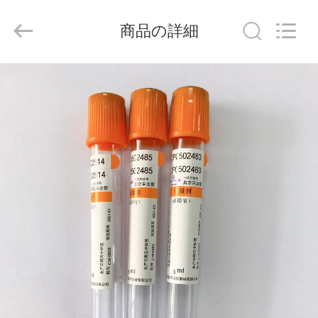
-
2026
Hangzhou
商品の詳細
Ciping
Medical
Devices
Co.,
Ltd.
家
All
Rights
Reserved.
プ
ロ
ダ
ク
ト
私