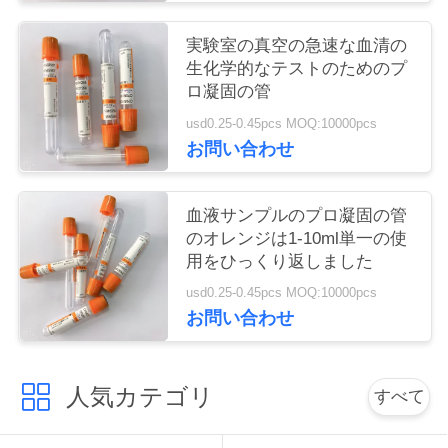
い
実験室の真空の急速な血清の
生化学的なテストのためのプ
ロ凝固の管
引
usd0.25-0.45pcs MOQ:10000pcs
用
お問い合わせ
を
血液サンプルのプロ凝固の管
要
のオレンジは1-10ml単一の使
求
用をひっくり返しました
usd0.25-0.45pcs MOQ:10000pcs
し
お問い合わせ
な
さ
人気カテゴリ
すべて
い