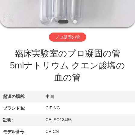
達
に
つ
い
プロ凝固の管
て
臨床実験室のプロ凝固の管
5mlナトリウム クエン酸塩の
工
血の管
場
旅
起源の場所:
中国
行
CIPING
ブランド名:
CE,ISO13485
証明:
品
CP-CN
モデル番号: