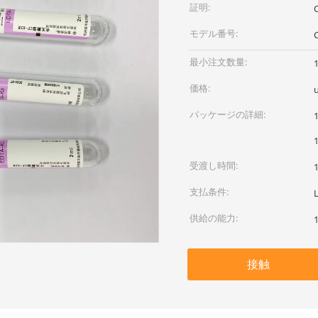
証明:
モデル番号:
最小注文数量:
価格:
パッケージの詳細:
受渡し時間:
支払条件:
供給の能力:
接触