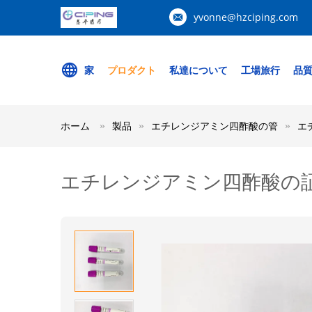
yvonne@hzciping.com
家
プロダクト
私達について
工場旅行
品
ホーム
製品
エチレンジアミン四酢酸の管
エ
エチレンジアミン四酢酸の証明