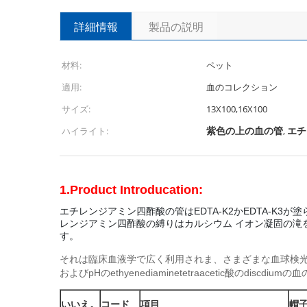
詳細情報
製品の説明
材料:
ペット
適用:
血のコレクション
サイズ:
13X100,16X100
紫色の上の血の管
エチ
ハイライト:
,
1.Product Introducation:
エチレンジアミン四酢酸の管はEDTA-K2かEDTA-
レンジアミン四酢酸の縛りはカルシウム イオン凝固の滝を妨げ。
す。
それは臨床血液学で広く利用されま、さまざまな血球検光子のため
およびpHのethyenediaminetetraacetic酸のdi
いいえ。
コード
項目
帽