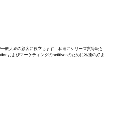
び一般大衆の顧客に役立ちます。私達にシリーズ質等級と
およびマーケティングのactitivesのために私達の好ま