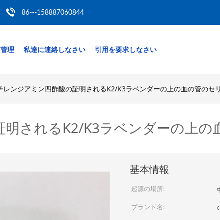
86---158887060844
質管理
私達に連絡しなさい
引用を要求しなさい
チレンジアミン四酢酸の証明されるK2/K3ラベンダーの上の血の管のセリウム
されるK2/K3ラベンダーの上の血の
基本情報
起源の場所:
ブランド名: