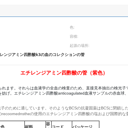
色:
容積:
起源の場所:
レンジアミン四酢酸k3の血のコレクションの管
エチレンジアミン四酢酸の管
（
紫色）
K3が塗られます。それらは血液学の全血の検査のため、直接見本抽出の検
エチレンジアミン四酢酸anticoagulated血液サンプルの赤血球、白血
に適しています。そのようなBCSの抗凝固薬はBCSに閉鎖したより高いanti
scdiumの血のrecoomednstheの使用のエチレンジアミン四酢酸の塩および国
容
子色
材料
コード
パッケージ