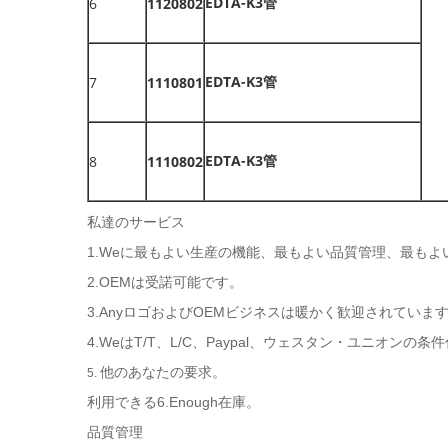
EDTA-K3管
6
1120802
EDTA-K3管
7
1110801
EDTA-K3管
8
1110802
私達のサービス
1.Weに最もよい生産の機能、最もよい品質管理、最も
2.OEMは受諾可能です。
3.AnyロゴおよびOEMビジネスは暖かく歓迎されていま
4.WeはT/T、L/C、Paypal、ウェスタン・ユニオン
他のあなたの要求。
5.
利用できる6.Enough在庫。
品質管理