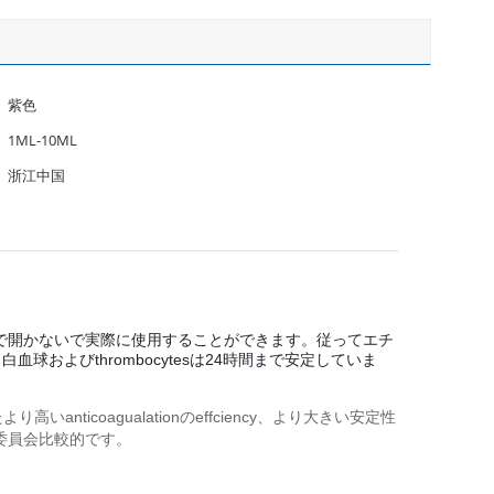
紫色
1ML-10ML
浙江中国
光子で開かないで実際に使用することができます。従ってエチ
球およびthrombocytesは24時間まで安定していま
coagualationのeffciency、より大きい安定性
際的な委員会比較的です。