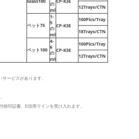
Glass100
CP-K3E
の
12Trays/CTN
ml
1-
100Pics/Tray
5
ペット75
CP-K3E
の
18Trays/CTN
ml
4-
100Pics/Tray
6
ペット100
CP-K3E
の
12Trays/CTN
ml
よいサービスがあります。
す。
の条件付捺印証書、E信用ラインを受け入れます。