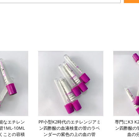
能なエチレン
PP小型K2時代のエチレンジアミ
専門にK3 
ML-10ML
ン四酢酸の血液検査の管のラベ
ン四酢酸の管2
くことの容積
ンダーの紫色の上の血の管
血の