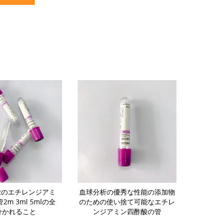
K2のエチレンジアミ
血球分析の優秀な性能の添加物
G-6-PDの
m 3ml 5mlの全
のための使い捨て可能なエチレ
空の血のコレ
分かれること
ンジアミン四酢酸の管
リウ