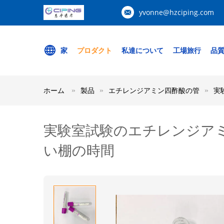
yvonne@hzciping.com
家
プロダクト
私達について
工場旅行
品
ホーム
製品
エチレンジアミン四酢酸の管
実
実験室試験のエチレンジア
い棚の時間