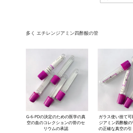
多く エチレンジアミン四酢酸の管
性能の添加物
G-6-PDの決定のための医学の真
ガラス使い捨て可
可能なエチレ
空の血のコレクションの管のセ
ジアミン四酢酸の管1
酢酸の管
リウムの承認
の正確な真空の引