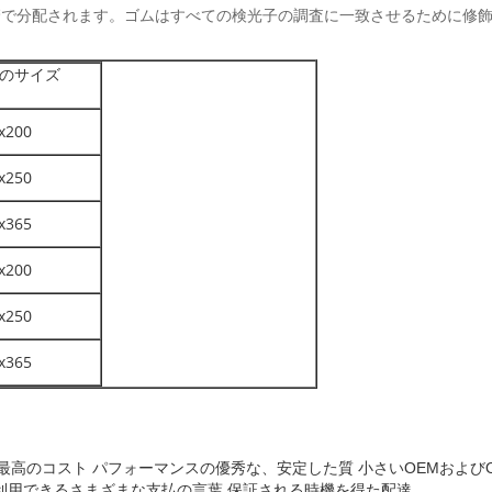
ための管で分配されます。ゴムはすべての検光子の調査に一致させるために修
のサイズ
x200
x250
x365
x200
x250
x365
。最高のコスト パフォーマンスの優秀な、安定した質
小さいOEMおよび
利用できるさまざまな支払の言葉
保証される時機を得た配達