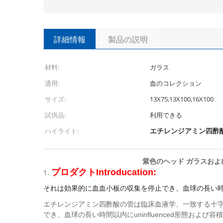
詳細情報
製品の説明
材料:
ガラス
適用:
血のコレクション
サイズ:
13X75,13X100,16X100
試供品:
利用できる
エチレンジアミン四酢
ハイライト:
紫色のヘッド ガラスおよ
プロダクトIntroducation:
1.
それは効果的に血血小板の収集を停止でき、血球の長い時間
エチレンジアミン四酢酸の管は臨床血液学、一致する十
でき、血球の長い時間以内にuninfluenced形態お