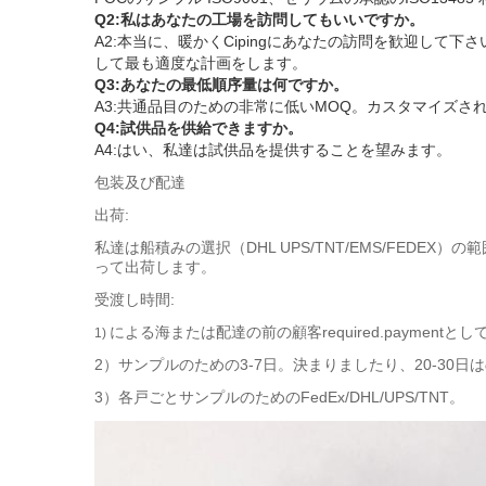
Q2:私はあなたの工場を訪問してもいいですか。
A2:本当に、暖かくCipingにあなたの訪問を歓迎して下さ
して最も適度な計画をします。
Q3:あなたの最低順序量は何ですか。
A3:共通品目のための非常に低いMOQ。カスタマイズ
Q4:試供品を供給できますか。
A4:はい、私達は試供品を提供することを望みます
。
包装及び配達
出荷:
私達は船積みの選択（DHL UPS/TNT/EMS/FE
って出荷します。
受渡し時間:
による海または配達の前の顧客required.paymentと
1)
2）サンプルのための3-7日。決まりましたり、20-3
3）各戸ごとサンプルのためのFedEx/DHL/UPS/TNT。