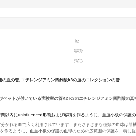
色:
容積:
指定:
酸の血の管
エチレンジアミン四酢酸k3の血のコレクションの管
,
びペットが付いている実験室の管K2 K3のエチレンジアミン四酢酸の
以内にuninfluenced形態および容積を作るように、血血小板の保
字分かれる血で広く利用されています、またさまざまな種類の血球は器
よび容積を作るように、血血小板の保護の血球のための広範囲の保護を、特に