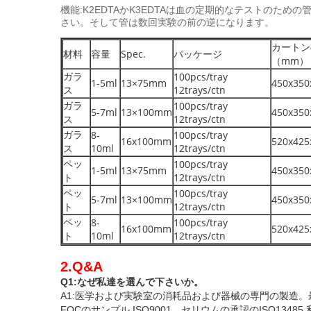
機能:K2EDTAかK3EDTAは血の定期的なテストの
さい。そして管は数回実験の前の逆になります。
カートン
材料
容量
Spec.
パッケージ
（mm）
ガラ
100pcs/tray
1-5ml
13×75mm
450x350
ス
12trays/ctn
ガラ
100pcs/tray
5-7ml
13×100mm
450x350
ス
12trays/ctn
ガラ
8-
100pcs/tray
16x100mm
520x425
ス
10ml
12trays/ctn
ペッ
100pcs/tray
1-5ml
13×75mm
450x350
ト
12trays/ctn
ペッ
100pcs/tray
5-7ml
13×100mm
450x350
ト
12trays/ctn
ペッ
8-
100pcs/tray
16x100mm
520x425
ト
10ml
12trays/ctn
2.Q&A
Q1:なぜ私達を選んで下さいか。
A1:医学および実験室の消耗品および器械の専門の製造
FOCのサンプル
ISO9001、セリウムの承認のISO13485