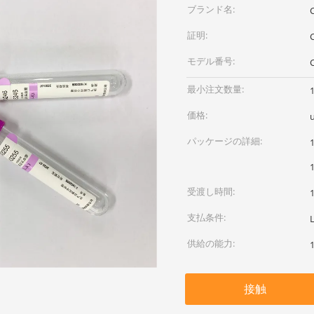
ブランド名:
証明:
モデル番号:
最小注文数量:
価格:
パッケージの詳細:
受渡し時間:
支払条件:
供給の能力:
接触