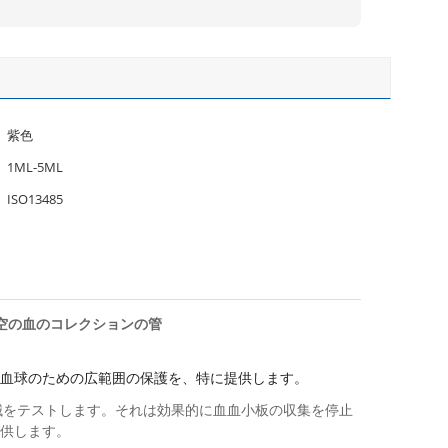
紫色
1ML-5ML
ISO13485
真空の血のコレクションの管
護の血球のための広範囲の保護を、特に提供します。
械をテストします。それは効果的に血血小板の収集を停止
提供します。