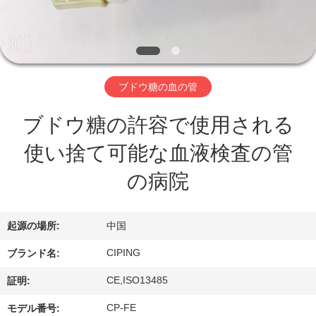
達
に
つ
い
ブドウ糖の血の管
て
ブドウ糖の許容で使用される
使い捨て可能な血液検査の管
工
の病院
場
旅
起源の場所:
中国
行
CIPING
ブランド名:
CE,ISO13485
証明:
品
CP-FE
モデル番号: