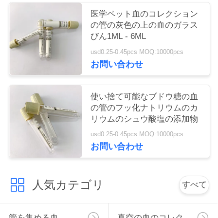
い
医学ペット血のコレクション
の管の灰色の上の血のガラス
びん1ML - 6ML
引
usd0.25-0.45pcs MOQ:10000pcs
お問い合わせ
用
を
使い捨て可能なブドウ糖の血
要
の管のフッ化ナトリウムのカ
リウムのシュウ酸塩の添加物
求
usd0.25-0.45pcs MOQ:10000pcs
し
お問い合わせ
な
人気カテゴリ
さ
すべて
い
管を集める血
真空の血のコレクションの管