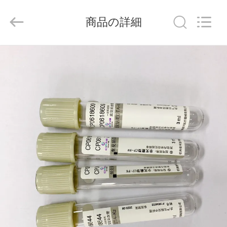
-
2026
Hangzhou
商品の詳細
Ciping
Medical
Devices
Co.,
Ltd.
家
All
Rights
Reserved.
プ
ロ
ダ
ク
ト
私