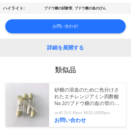
質
,
ハイライト:
ブドウ糖の試験管
ブドウ糖の血のびん
管
理
お問い合わせ!
私
詳細を展開する
達
類似品
に
連
砂糖の溶血のために色分けさ
絡
れたエチレンジアミン四酢酸
Na 2のブドウ糖の血の管の
し
Phlebotomy
usd0.25-0.45pcs MOQ:10000pcs
な
お問い合わせ
さ