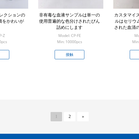
コレクションの
非有毒な血液サンプルは単一の
カスタマイ
容積をかわいが
使用普遍的な色分けされたびん
ルはセリウムI
詰めにします
された血清
びん
P-Z
Model: CP-FE
Mo
0pcs
Min: 10000pcs
Min
接触
1
2
»