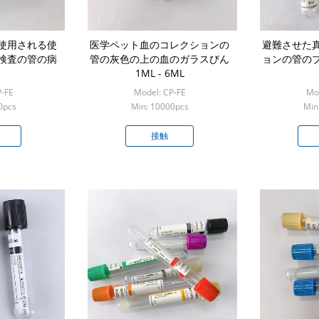
使用される使
医学ペット血のコレクションの
避難させた
検査の管の病
管の灰色の上の血のガラスびん
ョンの管の
1ML - 6ML
P-FE
Model: CP-FE
Mod
0pcs
Min: 10000pcs
Min
接触