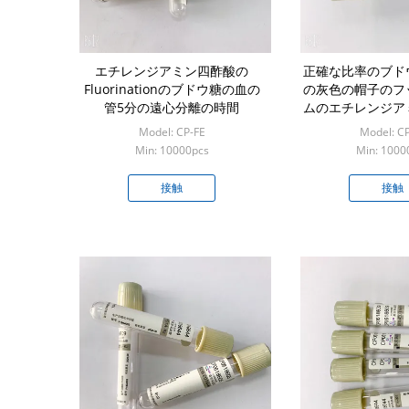
エチレンジアミン四酢酸の
正確な比率のブド
Fluorinationのブドウ糖の血の
の灰色の帽子のフ
管5分の遠心分離の時間
ムのエチレンジア
1:9
Model: CP-FE
Model: C
Min: 10000pcs
Min: 1000
接触
接触