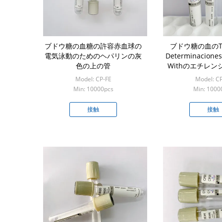
ブドウ糖の血糖の許容赤血球の
ブドウ糖の血のT
電気泳動のためのヘパリンの灰
Determinaciones
色の上の管
Withのエチレ
酸/フッ化ナ
Model: CP-FE
Model: C
Min: 10000pcs
Min: 1000
接触
接触