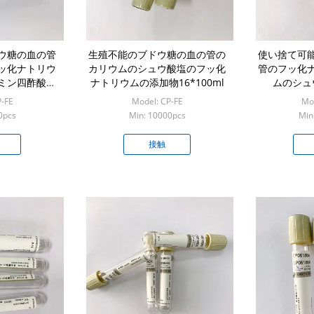
ウ糖の血の管
生殖不能のブドウ糖の血の管の
使い捨て可
ッ化ナトリウ
カリウムのシュウ酸塩のフッ化
管のフッ化
ミン四酢酸の
ナトリウムの添加物16*100ml
ムのシュ
P-FE
Model: CP-FE
Mod
0pcs
Min: 10000pcs
Min
接触