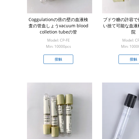
Coggulationの倍の壁の血液検
ブドウ糖の許容で
査の管血しょうvacuum blood
い捨て可能な血液
colletion tubeの管
院
Model: CP-FE
Model: C
Min: 10000pcs
Min: 1000
接触
接触