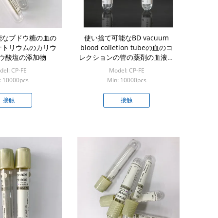
能なブドウ糖の血の
使い捨て可能なBD vacuum
ナトリウムのカリウ
blood colletion tubeの血のコ
ウ酸塩の添加物
レクションの管の薬剤の血液検
査
el: CP-FE
Model: CP-FE
: 10000pcs
Min: 10000pcs
接触
接触