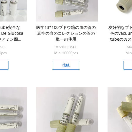
ube安全な
医学13*100ブドウ糖の血の管の
友好的なブ
 De Glucosa
真空の血のコレクションの管の
色のvacuum 
ンジアミン四酢
単一の使用
tubeのカ
トリウム
P-FE
Model: CP-FE
Mod
0pcs
Min: 10000pcs
Min
接触