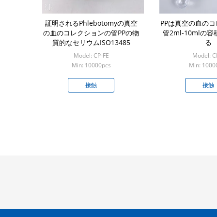
証明されるPhlebotomyの真空
PPは真空の血の
の血のコレクションの管PPの物
管2ml-10mlの
質的なセリウムISO13485
る
Model: CP-FE
Model: C
Min: 10000pcs
Min: 1000
接触
接触