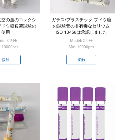
真空の血のコレクシ
ガラス/プラスチック ブドウ糖
ブドウ糖負荷試験の
の試験管の非有毒なセリウム
使用
ISO 13458は承認しました
el: CP-FE
Model: CP-FE
: 10000pcs
Min: 10000pcs
接触
接触