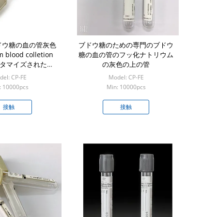
ドウ糖の血の管灰色
ブドウ糖のための専門のブドウ
blood colletion
糖の血の管のフッ化ナトリウム
スタマイズされた管
の灰色の上の管
Eco
el: CP-FE
Model: CP-FE
: 10000pcs
Min: 10000pcs
接触
接触