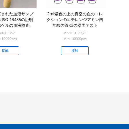
ズされた血液サンプ
2ml紫色の上の真空の血のコレ
SO 13485の証明
クションのエチレンジアミン四
のゲルの血液検査を
酢酸の管K3の凝固テスト
詰めにします
del: CP-Z
Model: CP-K2E
: 10000pcs
Min: 10000pcs
接触
接触