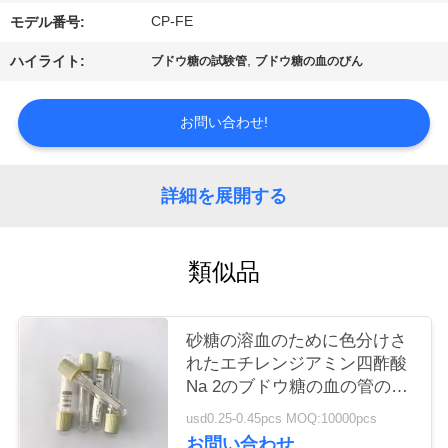
質
CP-FE
モデル番号:
管
,
ハイライト:
ブドウ糖の試験管
ブドウ糖の血のびん
理
お問い合わせ!
私
達
詳細を展開する
に
類似品
連
絡
砂糖の溶血のために色分けさ
し
れたエチレンジアミン四酢酸
Na 2のブドウ糖の血の管の
な
Phlebotomy
usd0.25-0.45pcs MOQ:10000pcs
さ
お問い合わせ