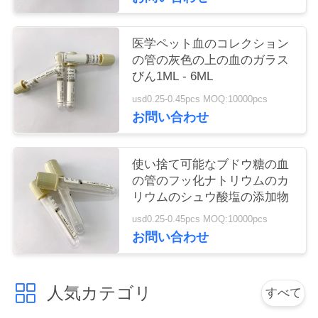
い
医学ペット血のコレクション
の管の灰色の上の血のガラス
引
びん1ML - 6ML
用
usd0.25-0.45pcs MOQ:10000pcs
お問い合わせ
を
要
使い捨て可能なブドウ糖の血
の管のフッ化ナトリウムのカ
求
リウムのシュウ酸塩の添加物
し
usd0.25-0.45pcs MOQ:10000pcs
お問い合わせ
な
さ
人気カテゴリ
すべて
い