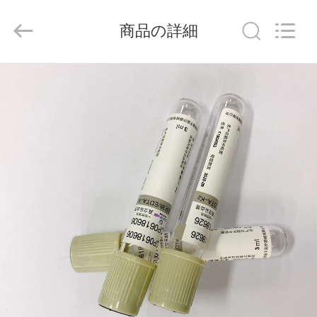
-
2026
Hangzhou
商品の詳細
Ciping
Medical
Devices
Co.,
Ltd.
家
All
Rights
Reserved.
プ
ロ
ダ
ク
ト
私