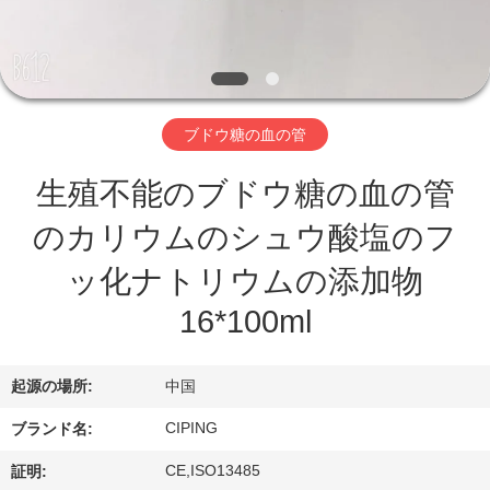
達
に
つ
い
ブドウ糖の血の管
て
生殖不能のブドウ糖の血の管
のカリウムのシュウ酸塩のフ
工
ッ化ナトリウムの添加物
場
16*100ml
旅
行
起源の場所:
中国
CIPING
ブランド名:
品
CE,ISO13485
証明: