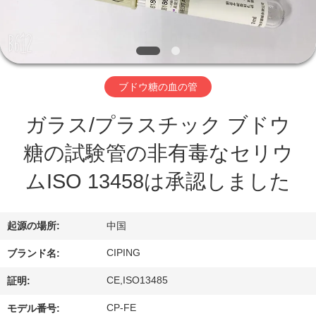
達
に
つ
い
ブドウ糖の血の管
て
ガラス/プラスチック ブドウ
糖の試験管の非有毒なセリウ
工
ムISO 13458は承認しました
場
旅
起源の場所:
中国
行
CIPING
ブランド名:
CE,ISO13485
証明:
品
CP-FE
モデル番号: