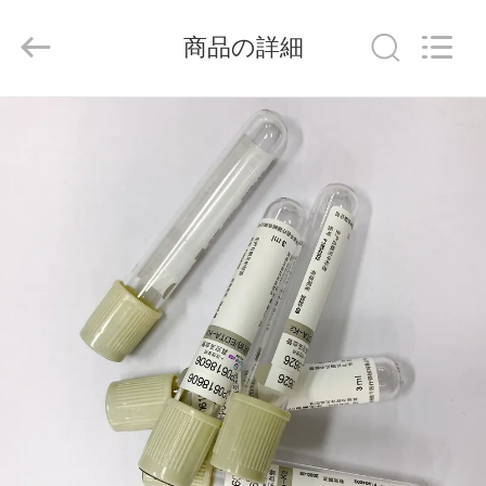
-
2026
Hangzhou
商品の詳細
Ciping
Medical
Devices
Co.,
Ltd.
家
All
Rights
Reserved.
プ
ロ
ダ
ク
ト
私