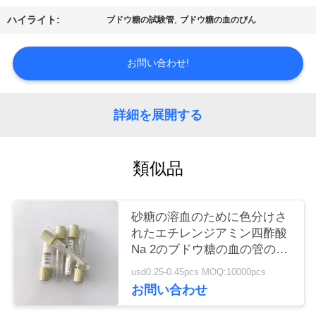
質
,
ハイライト:
ブドウ糖の試験管
ブドウ糖の血のびん
管
理
お問い合わせ!
私
詳細を展開する
達
類似品
に
連
砂糖の溶血のために色分けさ
絡
れたエチレンジアミン四酢酸
Na 2のブドウ糖の血の管の
し
Phlebotomy
usd0.25-0.45pcs MOQ:10000pcs
な
お問い合わせ
さ