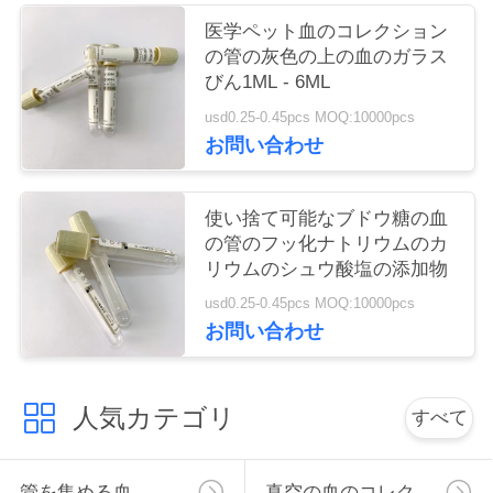
い
医学ペット血のコレクション
の管の灰色の上の血のガラス
びん1ML - 6ML
引
usd0.25-0.45pcs MOQ:10000pcs
お問い合わせ
用
を
使い捨て可能なブドウ糖の血
要
の管のフッ化ナトリウムのカ
リウムのシュウ酸塩の添加物
求
usd0.25-0.45pcs MOQ:10000pcs
し
お問い合わせ
な
人気カテゴリ
さ
すべて
い
管を集める血
真空の血のコレクションの管