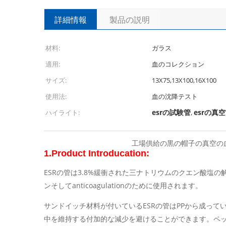
詳細情報
製品の説明
材料:
ガラス
適用:
血のコレクション
サイズ:
13X75,13X100,16X100
使用法:
血の沈降テスト
esrの試験管
esrの真
ハイライト:
,
工場供給の黒の帽子の真空の血のコレク
1.Product Introducation:
ESRの管は3.8%緩衝された三ナトリウムのクエン酸塩の
ンそしてanticoagulationのために使用されます。
サンドイッチ材料が付いているESRの管はPPから成っ
中を維持する付加的な減少を避けることができます。ペ