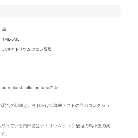
黒
1ML-6ML
3.8%ナトリウム クエン酸塩
od colletion tubeの管
の解決の混合の比率と。それらは沈降率テストの血のコレクショ
ら成っている内部管はナトリウム クエン酸塩の馬小屋の集
ます。