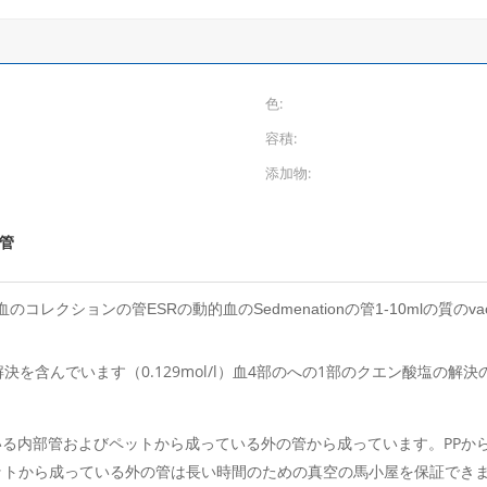
色:
容積:
添加物:
空管
ションの管ESRの動的血のSedmenationの管1-10mlの質のvacuum blo
解決を含んでいます（0.129mol/l）血4部のへの1部のクエン酸塩
ている内部管およびペットから成っている外の管から成っています。PPか
ットから成っている外の管は長い時間のための真空の馬小屋を保証でき