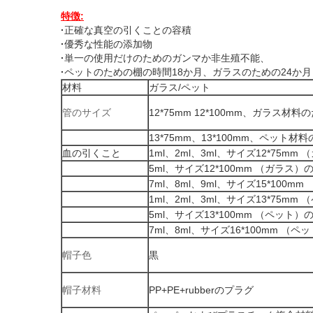
特徴:
·
正確な真空の引くことの容積
·
優秀な性能の添加物
·
単一の使用だけのためのガンマか非生殖不能、
·
ペットのための棚の時間18か月、ガラスのための24か月
材料
ガラス/ペット
管のサイズ
12*75mm 12*100mm、ガラス材料の
13*75mm、13*100mm、ペット材料
血の引くこと
1ml、2ml、3ml、サイズ12*75mm
5ml、サイズ12*100mm （ガラス）
7ml、8ml、9ml、サイズ15*100m
1ml、2ml、3ml、サイズ13*75mm
5ml、サイズ13*100mm （ペット）
7ml、8ml、サイズ16*100mm （ペ
帽子色
黒
帽子材料
PP+PE+rubberのプラグ