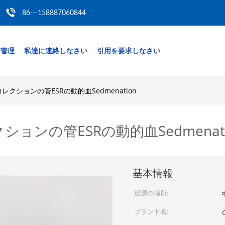
86---158887060844
質管理
私達に連絡しなさい
引用を要求しなさい
クションの管ESRの動的血Sedmenation
ンの管ESRの動的血Sedmenati
基本情報
起源の場所:
ブランド名: