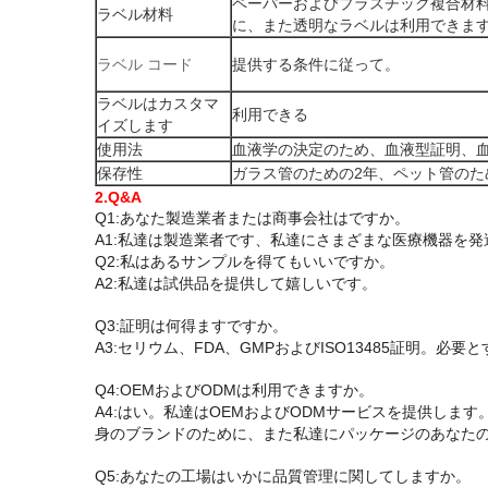
ペーパーおよびプラスチック複合材
ラベル材料
に、また透明なラベルは利用できま
ラベル コード
提供する条件に従って。
ラベルはカスタマ
利用できる
イズします
使用法
血液学の決定のため、血液型証明、血
保存性
ガラス管のための2年、ペット管のため
2.Q&A
Q1:あなた製造業者または商事会社はですか。
A1:私達は製造業者です、私達にさまざまな医療機器を
Q2:私はあるサンプルを得てもいいですか。
A2:私達は試供品を提供して嬉しいです。
Q3:証明は何得ますですか。
A3:セリウム、FDA、GMPおよびISO13485証明。
Q4:OEMおよびODMは利用できますか。
A4:はい。私達はOEMおよびODMサービスを提供し
身のブランドのために、また私達にパッケージのあなた
Q5:あなたの工場はいかに品質管理に関してしますか。