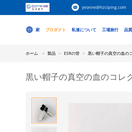
yvonne@hzciping.com
家
プロダクト
私達について
工場旅行
品
ホーム
製品
ESRの管
黒い帽子の真空の血のコレ
黒い帽子の真空の血のコレクショ