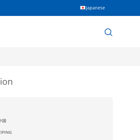
Japanese
on
中国
CIPING