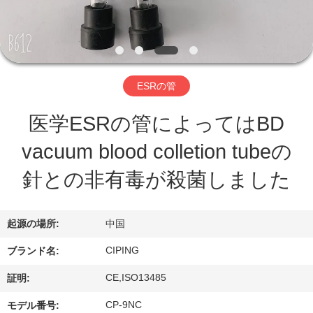
達
に
つ
い
ESRの管
て
医学ESRの管によってはBD
vacuum blood colletion tubeの
工
針との非有毒が殺菌しました
場
旅
起源の場所:
中国
行
CIPING
ブランド名:
CE,ISO13485
証明:
品
CP-9NC
モデル番号: