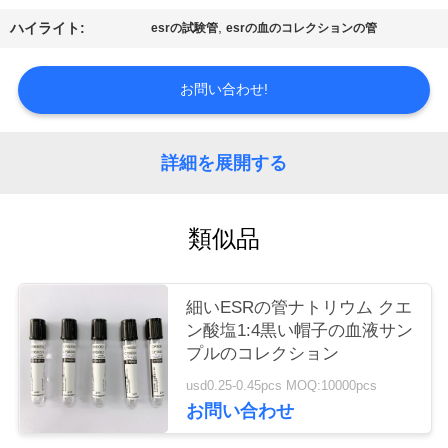
質
,
ハイライト:
esrの試験管
esrの血のコレクションの管
管
理
お問い合わせ!
私
詳細を展開する
達
類似品
に
連
細いESRの管ナトリウム クエ
絡
ン酸塩1:4黒い帽子の血液サン
プルのコレクション
し
usd0.25-0.45pcs MOQ:10000pcs
な
お問い合わせ
さ