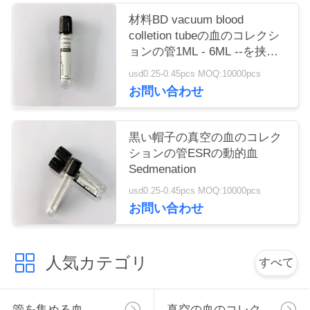
い
材料BD vacuum blood
colletion tubeの血のコレクシ
ョンの管1ML - 6ML --を挟ん
引
で下さい
usd0.25-0.45pcs MOQ:10000pcs
お問い合わせ
用
を
黒い帽子の真空の血のコレク
要
ションの管ESRの動的血
Sedmenation
求
usd0.25-0.45pcs MOQ:10000pcs
し
お問い合わせ
な
人気カテゴリ
さ
すべて
い
管を集める血
真空の血のコレクションの管