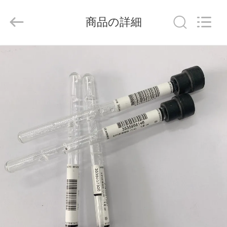
-
2026
Hangzhou
商品の詳細
Ciping
Medical
Devices
Co.,
Ltd.
家
All
Rights
Reserved.
プ
ロ
ダ
ク
ト
私