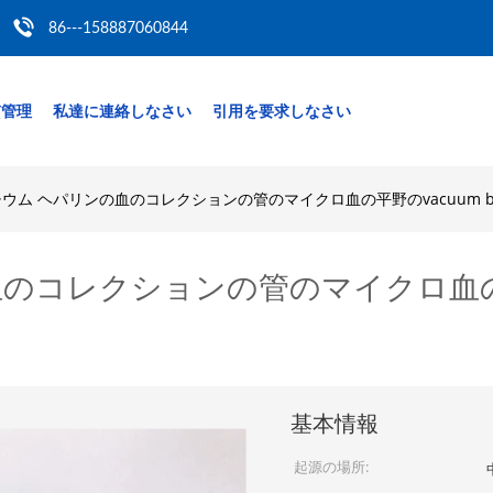
86---158887060844
質管理
私達に連絡しなさい
引用を要求しなさい
ウム ヘパリンの血のコレクションの管のマイクロ血の平野のvacuum blood c
のコレクションの管のマイクロ血の平野の
基本情報
起源の場所: