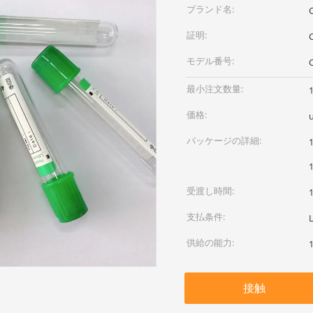
ブランド名:
証明:
モデル番号:
最小注文数量:
価格:
パッケージの詳細:
受渡し時間:
支払条件:
供給の能力:
接触