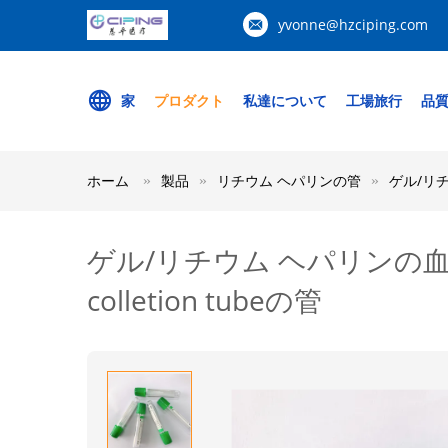
yvonne@hzciping.com
家
プロダクト
私達について
工場旅行
品
ホーム
製品
リチウム ヘパリンの管
ゲル/リチ
ゲル/リチウム ヘパリンの血
colletion tubeの管