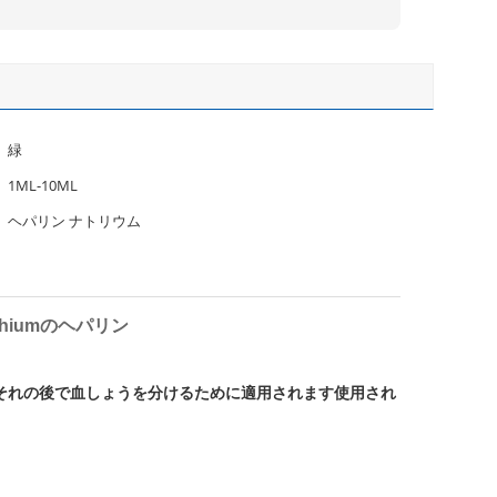
緑
1ML-10ML
ヘパリン ナトリウム
thiumのヘパリン
それの後で血しょうを分けるために適用されます使用され