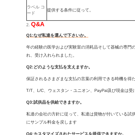
ラベル コ
提供する条件に従って。
ード
Q&A
2.
Q1:なぜ私達を選んで下さいか。
年の経験の医学および実験室の消耗品そして器械の専門の
れ、受け入れられました。
Q2:どのような支払を支えますか。
保証されるさまざまな支払の言葉の利用できる時機を得
T/T、L/C、ウェスタン・ユニオン、PayPal及び現金は
Q3:試供品を供給できますか。
私達の会社の方針に従って、私達は貨物が付いている試供
にサンプル料金を戻します
Q4:カスタマイズされたサービスを提供できますか。