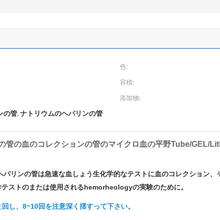
色:
容積:
添加物:
ンの管
ナトリウムのヘパリンの管
,
tainerの管の血のコレクションの管のマイクロ血の平野Tube/GEL/Li
ヘパリンの管は急速な血しょう生化学的なテストに血のコレクション、
トのまたは使用されるhemorheologyの実験のために。
と回し、8~10回を注意深く揺すって下さい。