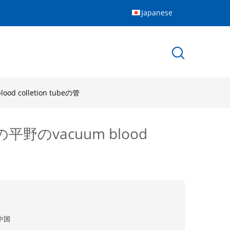
Japanese
olletion tubeの管
vacuum blood
中国