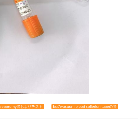
hlebotomy管およびテスト
bdのvacuum blood colletion tubeの管