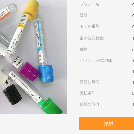
ブランド名:
証明:
モデル番号:
最小注文数量:
価格:
パッケージの詳細:
受渡し時間:
支払条件:
供給の能力:
接触