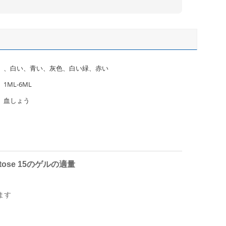
、白い、青い、灰色、白い緑、赤い
1ML-6ML
血しょう
utose 15のゲルの適量
ます