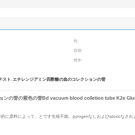
色:
容積:
標本:
びテスト
エチレンジアミン四酢酸の血のコレクションの管
,
の紫色の管Bd vacuum blood colletion tube K2e Gl
原料によって、とです生殖不能、pyrogenなしおよびatoxicなされ