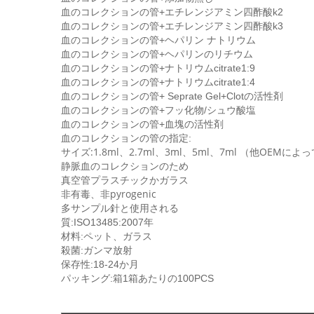
血のコレクションの管+エチレンジアミン四酢酸k2
血のコレクションの管+エチレンジアミン四酢酸k3
血のコレクションの管+ヘパリン ナトリウム
血のコレクションの管+ヘパリンのリチウム
血のコレクションの管+ナトリウムcitrate1:9
血のコレクションの管+ナトリウムcitrate1:4
血のコレクションの管+ Seprate Gel+Clotの活性剤
血のコレクションの管+フッ化物/シュウ酸塩
血のコレクションの管+血塊の活性剤
血のコレクションの管の指定:
サイズ:1.8ml、2.7ml、3ml、5ml、7ml （他OEM
静脈血のコレクションのため
真空管プラスチックかガラス
非有毒、非pyrogenic
多サンプル針と使用される
質:ISO13485:2007年
材料:ペット、ガラス
殺菌:ガンマ放射
保存性:18-24か月
パッキング:箱1箱あたりの100PCS