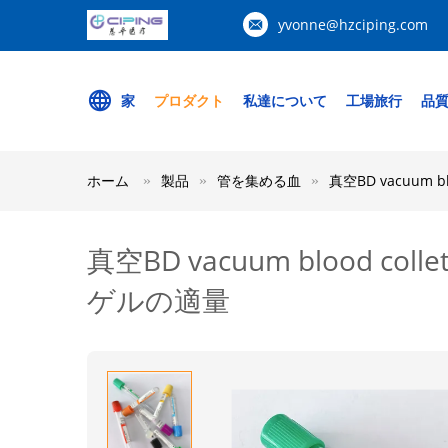
yvonne@hzciping.com
家
プロダクト
私達について
工場旅行
品
ホーム
製品
管を集める血
真空BD vacuum 
真空BD vacuum blood c
ゲルの適量