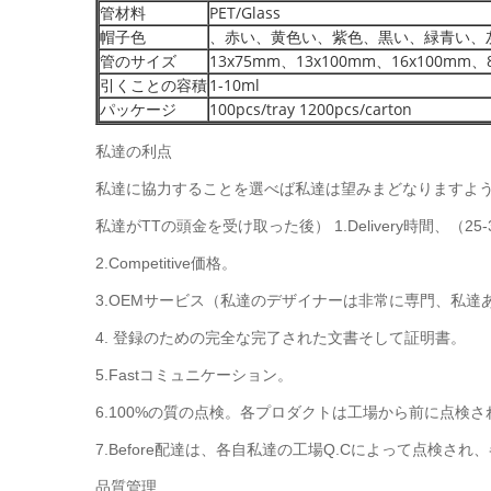
管材料
PET/Glass
帽子色
、赤い、黄色い、紫色、黒い、緑青い、
管のサイズ
13x75mm、13x100mm、16x100mm、
引くことの容積
1-10ml
パッケージ
100pcs/tray 1200pcs/carton
私達の利点
私達に協力することを選べば私達は望みまどなりますよ
私達がTTの頭金を受け取った後） 1.Delivery時間、（25-3
2.Competitive価格。
3.OEMサービス（私達のデザイナーは非常に専門、私
4. 登録のための完全な完了された文書そして証明書。
5.Fastコミュニケーション。
6.100%の質の点検。各プロダクトは工場から前に点検
7.Before配達は、各自私達の工場Q.Cによって点検
品質管理