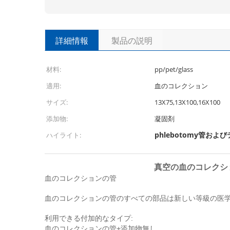
詳細情報
製品の説明
材料:
pp/pet/glass
適用:
血のコレクション
サイズ:
13X75,13X100,16X100
添加物:
凝固剤
phlebotomy管およ
ハイライト:
真空の血のコレクションの管
血のコレクションの管
血のコレクションの管のすべての部品は新しい等級の医学的に
利用できる付加的なタイプ:
血のコレクションの管+添加物無し