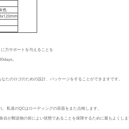
灰色
8x120mm
うに力サポートを与えることを
0days。
達あなたのロゴのための設計、パッケージをすることができますです。
され、私達のQCはローディングの容器をまた点検します。
され、各自が郵送物の前によい状態であることを保障するために最もよくし