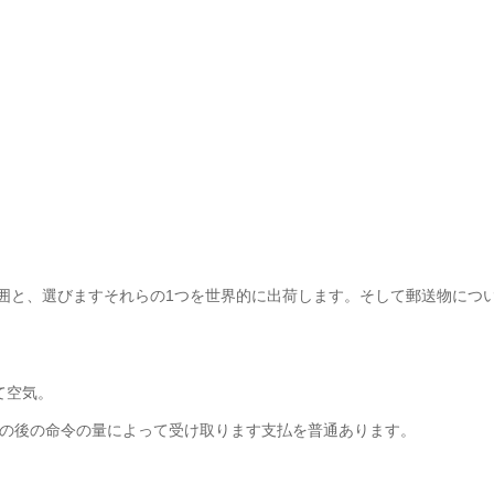
。
DEX）の範囲と、選びますそれらの1つを世界的に出荷します。そして郵送
して空気。
0日はの後の命令の量によって受け取ります支払を普通あります。