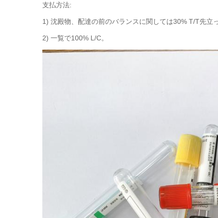
支払方法:
1) 沈殿物、配達の前のバランスに関しては30% T/T先立
2) 一覧で100% L/C。