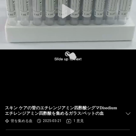
達
に
つ
い
て
工
場
旅
行
スキン ケアの管のエチレンジアミン四酢酸シグマDisodium
エチレンジアミン四酢酸を集めるガラス/ペットの血
管を集める血
2025-03-21
1 意見
品