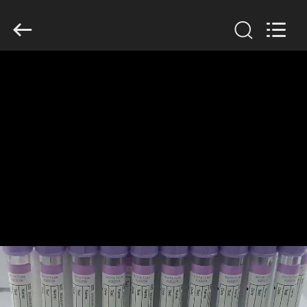
-
2026
Hangzhou
Ciping
Medical
Devices
Co.,
Ltd.
家
All
Rights
Reserved.
プ
ロ
ダ
ク
ト
私