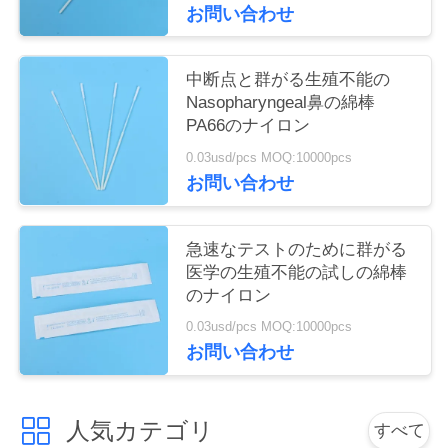
お問い合わせ
い
中断点と群がる生殖不能の
引
Nasopharyngeal鼻の綿棒
PA66のナイロン
用
0.03usd/pcs MOQ:10000pcs
を
お問い合わせ
要
急速なテストのために群がる
求
医学の生殖不能の試しの綿棒
のナイロン
し
0.03usd/pcs MOQ:10000pcs
な
お問い合わせ
さ
い
人気カテゴリ
すべて