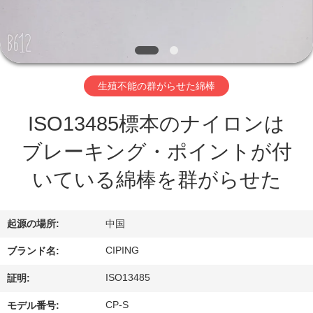
達
に
つ
い
生殖不能の群がらせた綿棒
て
ISO13485標本のナイロンは
ブレーキング・ポイントが付
工
いている綿棒を群がらせた
場
旅
起源の場所:
中国
行
CIPING
ブランド名:
ISO13485
証明:
品
CP-S
モデル番号: