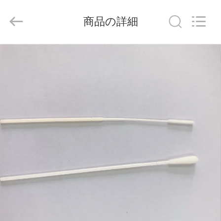
-
2026
Hangzhou
商品の詳細
Ciping
Medical
Devices
Co.,
Ltd.
家
All
Rights
Reserved.
プ
ロ
ダ
ク
ト
私