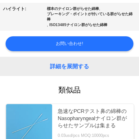
質
,
ハイライト:
標本のナイロン群がらせた綿棒
管
ブレーキング・ポイントが付いている群がらせた綿
棒
,
ISO13485ナイロン群がらせた綿棒
理
お問い合わせ!
私
達
詳細を展開する
に
連
類似品
絡
し
急速なPCRテスト鼻の綿棒の
Nasopharyngealナイロン群が
な
らせたサンプルは集まる
さ
0.03usd/pcs MOQ:10000pcs