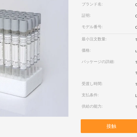
ブランド名:
証明:
モデル番号:
最小注文数量:
価格:
パッケージの詳細:
受渡し時間:
支払条件:
供給の能力:
接触