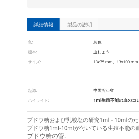
詳細情報
製品の説明
色:
灰色
標本:
血しょう
サイズ:
13x75 mm、13x100 mm
起源:
中国浙江省
1ml生殖不能の血のコ
ハイライト:
ブドウ糖および乳酸塩の研究1ml - 10m
ブドウ糖1ml-10mlが付いている生殖不
ブドウ糖の管: