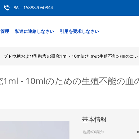
86---158887060844
質管理
私達に連絡しなさい
引用を要求しなさい
ブドウ糖および乳酸塩の研究1ml - 10mlのための生殖不能の血の
ml - 10mlのための生殖不能
基本情報
起源の場所: