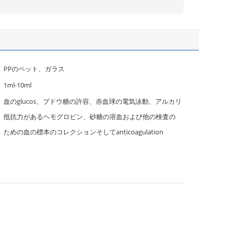
PPのペット、ガラス
1ml-10ml
血のglucos、ブドウ糖の許容、赤血球の電気泳動、アルカリ
抵抗力があるヘモグロビン、砂糖の溶血および他の検査の
ための血の標本のコレクションそしてanticoagulation
上