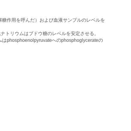
解糖作用を呼んだ）および血液サンプルのレベルを
化ナトリウムはブドウ糖のレベルを安定させる。
lpyruvateへのphosphoglycerateの