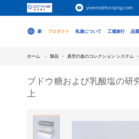
yvonne@hzciping.com
家
プロダクト
私達について
工場旅行
品
ホーム
製品
真空の血のコレクション システム
ブドウ糖および乳酸塩の研究1
上