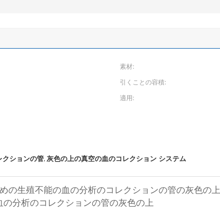
素材:
引くことの容積:
適用:
レクションの管
灰色の上の真空の血のコレクション システム
,
lのための生殖不能の血の分析のコレクションの管の灰色の
能の血の分析のコレクションの管の灰色の上