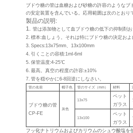
ブドウ糖の管は血糖および砂糖の許容のようなブ
の安定装置を含んでいる。応用範囲は次のとおり
製品の説明:
1.
管は添加物として血ブドウ糖の低下の抑制剤およ
2. 標本:血しょう。それは特にブドウ糖の決定お
3. Specs:13x75mm、13x100mm
4. 引くことの容積:1ml-6ml
5. 保管温度:4-25℃
6. 最高。真空の程度の許容:±10%
7. 管を穏やかに6-8回逆にしなさい。
管の名前
帽子色
管のサイズ（mm）
材料
ペット
13x75
ガラス
ブドウ糖の管
灰色
CP-FE
ペット
13x100
ガラス
フッ化ナトリウムおよびカリウムのシュウ酸塩を