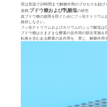
管は室温
で24時間まで解糖作用のプロセスを妨げ
ブドウ糖および乳酸塩
規模:
の研究
血ブドウ糖の故障を防ぐためにフッ化ナトリウム
維持しなさい。
フッ化ナトリウムおよびカリウムのシュウ酸塩はC
ブドウ糖はさまざまな酵素の反作用の順次実施を用いるピル
転換を含むある酵素の反作用を、禁じ、解糖作用