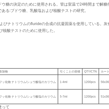
ドウ糖の決定のために使用される。管は室温で24時間まで解糖
である:ブドウ糖、乳酸塩および核酸テストの研究。
びナトリウムのflurideの合成の抗凝固薬を使用している。灰
よび核酸テストのために使用した。
添加物
引くことの容積
QTY/CTN
カート
フッ化物 ナトリウム/シュウ酸塩のカリウム
1-4ml
1200pcs
56x3
フッ化物 ナトリウム/シュウ酸塩のカリウム
5-7ml
1200pcs
51x36
使って