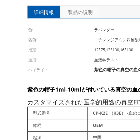
詳細情報
製品の説明
色:
ラベンダー
名前:
エチレンジアミン四酢酸K
指定:
12*75,13*100,16*100
適用:
血液学テスト
紫色の帽子の真空の血
ハイライト:
紫色の帽子1ml-10mlが付いている真空
カスタマイズされた医学的用途の真空EDT
型式番号
CP-K2E （K3E） -
銘柄
OEM
起源
中国