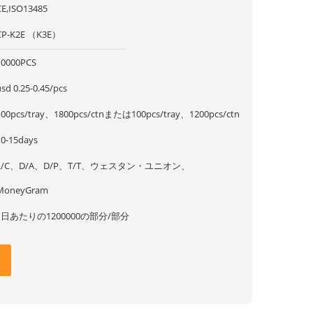
CE,ISO13485
CP-K2E （K3E）
10000PCS
sd 0.25-0.45/pcs
100pcs/tray、1800pcs/ctnまたは100pcs/tray、1200pcs/ctn
10-15days
L/C、D/A、D/P、T/T、ウェスタン・ユニオン、
MoneyGram
1日あたりの1200000の部分/部分