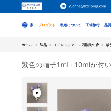
yvonne@hzciping.com
家
プロダクト
私達について
工場旅行
品
ホーム
製品
エチレンジアミン四酢酸の管
紫
紫色の帽子1ml - 10m