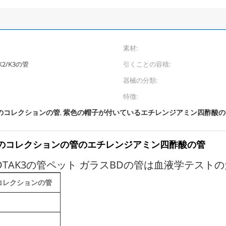
素材:
2/K3の管
引くことの容積:
器械の分類:
特徴:
のコレクションの管
紫色の帽子が付いているエチレンジアミン四酢酸の
,
の血のコレクションの管のエチレンジアミン四酢酸の管
AK3の管ペット ガラスBDの管は血液学テストのた
血のコレクションの管