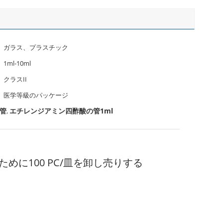
ガラス、プラスチック
1ml-10ml
クラスII
医学等級のパッケージ
管
エチレンジアミン四酢酸の管1ml
,
めに100 PC/皿を卸し売りする