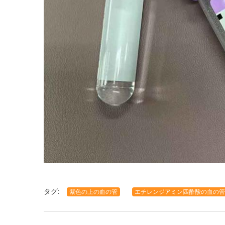
タグ:
紫色の上の血の管
エチレンジアミン四酢酸の血の管