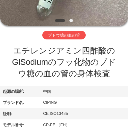
達
に
つ
い
ブドウ糖の血の管
て
エチレンジアミン四酢酸の
GlSodiumのフッ化物のブド
工
ウ糖の血の管の身体検査
場
旅
起源の場所:
中国
行
CIPING
ブランド名:
CE,ISO13485
証明:
品
モデル番号:
CP-FE （FH）