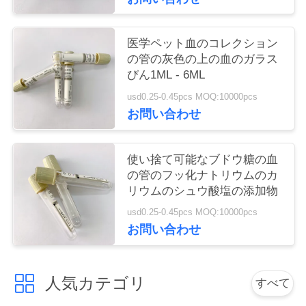
い
医学ペット血のコレクション
の管の灰色の上の血のガラス
引
びん1ML - 6ML
用
usd0.25-0.45pcs MOQ:10000pcs
お問い合わせ
を
要
使い捨て可能なブドウ糖の血
の管のフッ化ナトリウムのカ
求
リウムのシュウ酸塩の添加物
し
usd0.25-0.45pcs MOQ:10000pcs
お問い合わせ
な
さ
人気カテゴリ
すべて
い