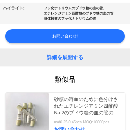
質
,
ハイライト:
フッ化ナトリウムのブドウ糖の血の管
管
,
エチレンジアミン四酢酸のブドウ糖の血の管
身体検査のフッ化ナトリウムの管
理
お問い合わせ!
私
達
詳細を展開する
に
類似品
連
絡
砂糖の溶血のために色分けさ
し
れたエチレンジアミン四酢酸
Na 2のブドウ糖の血の管の
な
Phlebotomy
usd0.25-0.45pcs MOQ:10000pcs
さ
お問い合わせ