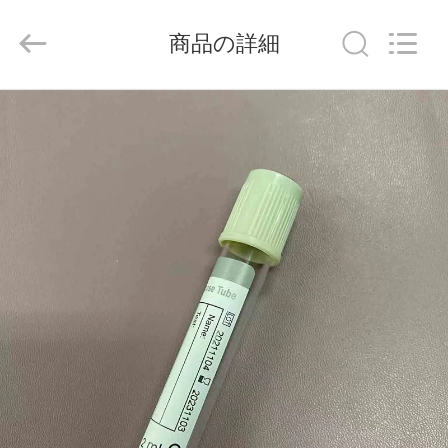
-
2026
Hangzhou
商品の詳細
Ciping
Medical
Devices
Co.,
Ltd.
家
All
Rights
Reserved.
プ
ロ
ダ
ク
ト
私