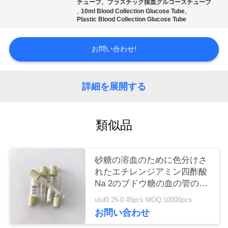
質
チューブ、プラスチック採血グルコースチューブ
,
,
10ml Blood Collection Glucose Tube
Plastic Blood Collection Glucose Tube
管
理
お問い合わせ!
私
詳細を展開する
達
に
類似品
連
砂糖の溶血のために色分けさ
絡
れたエチレンジアミン四酢酸
し
Na 2のブドウ糖の血の管の
Phlebotomy
usd0.25-0.45pcs MOQ:10000pcs
な
お問い合わせ
さ