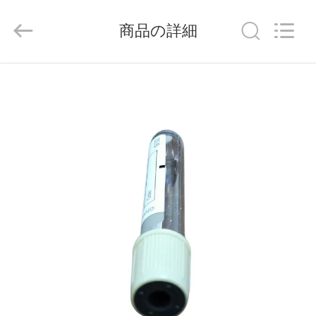
-
2026
Hangzhou
商品の詳細
Ciping
Medical
Devices
Co.,
Ltd.
家
All
Rights
Reserved.
プ
ロ
ダ
ク
ト
私