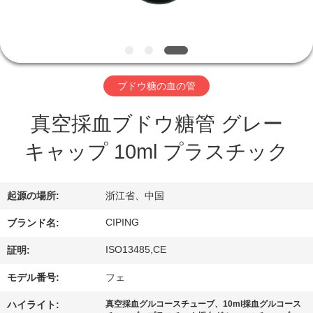
達
に
つ
い
ブドウ糖の血の管
て
真空採血ブドウ糖管 グレー
キャップ 10ml プラスチック
工
場
起源の場所:
浙江省、中国
旅
CIPING
ブランド名:
行
ISO13485,CE
証明:
モデル番号:
フェ
品
ハイライト:
真空採血グルコースチューブ、10ml採血グルコース