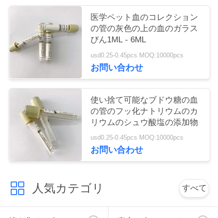
い
医学ペット血のコレクション
の管の灰色の上の血のガラス
びん1ML - 6ML
引
usd0.25-0.45pcs MOQ:10000pcs
用
お問い合わせ
を
使い捨て可能なブドウ糖の血
要
の管のフッ化ナトリウムのカ
リウムのシュウ酸塩の添加物
求
usd0.25-0.45pcs MOQ:10000pcs
し
お問い合わせ
な
さ
人気カテゴリ
すべて
い