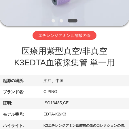
達
に
つ
い
エチレンジアミン四酢酸の管
て
医療用紫型真空/非真空
K3EDTA血液採集管 単一用
工
場
起源の場所:
浙江、中国
旅
CIPING
ブランド名:
行
ISO13485,CE
証明:
EDTA-K2/K3
モデル番号:
品
,
ハイライト:
K3エチレンジアミン四酢酸の血のコレクションの管