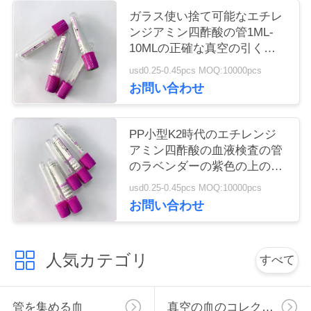
ガラス使い捨て可能なエチレ
い
ンジアミン四酢酸の管1ML-
10MLの正確な真空の引くこ
との容積
引
usd0.25-0.45pcs MOQ:10000pcs
お問い合わせ
用
を
PP小型K2時代のエチレンジ
アミン四酢酸の血液検査の管
要
のラベンダーの紫色の上の血
求
の管
usd0.25-0.45pcs MOQ:10000pcs
お問い合わせ
し
な
人気カテゴリ
すべて
さ
い
管を集める血
真空の血のコレクションの管