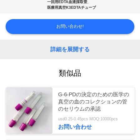
質
,
一回用EDTA血液採取管
医療用真空K3EDTAチューブ
管
理
お問い合わせ!
私
詳細を展開する
達
類似品
に
連
G-6-PDの決定のための医学の
絡
真空の血のコレクションの管
のセリウムの承認
し
usd0.25-0.45pcs MOQ:10000pcs
な
お問い合わせ
さ