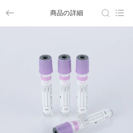
-
2026
Hangzhou
商品の詳細
Ciping
Medical
Devices
Co.,
Ltd.
家
All
Rights
Reserved.
プ
ロ
ダ
ク
ト
私