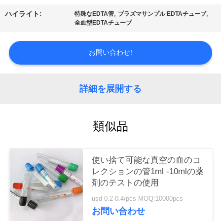
質
,
,
ハイライト:
特殊なEDTA管
プラズマサンプル EDTAチューブ
管
全血型EDTAチューブ
理
お問い合わせ!
私
詳細を展開する
達
に
類似品
連
絡
使い捨て可能な真空の血のコ
レクションの管1ml -10mlの薬
し
剤のテストの使用
な
usd 0.2-0.4/pcs MOQ:10000pcs
お問い合わせ
さ