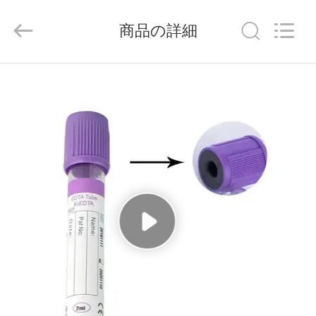
-
2026
Hangzhou
商品の詳細
Ciping
Medical
Devices
Co.,
Ltd.
家
All
Rights
Reserved.
プ
ロ
ダ
ク
ト
私