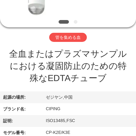
達
に
つ
い
管を集める血
て
全血またはプラズマサンプル
における凝固防止のための特
工
殊なEDTAチューブ
場
旅
起源の場所:
ゼジヤン,中国
行
CIPING
ブランド名:
ISO13485,FSC
証明:
品
CP-K2E/K3E
モデル番号: