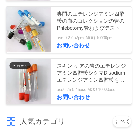
い
専門のエチレンジアミン四酢
酸の血のコレクションの管の
Phlebotomy管およびテスト
引
usd 0.2-0.4/pcs MOQ:10000pcs
用
お問い合わせ
を
スキン ケアの管のエチレンジ
要
アミン四酢酸シグマDisodium
求
エチレンジアミン四酢酸を集
めるガラス/ペットの血
usd0.25-0.45pcs MOQ:10000pcs
し
お問い合わせ
な
さ
人気カテゴリ
すべて
い