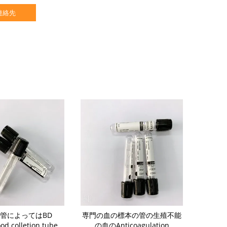
連絡先
の管によってはBD
専門の血の標本の管の生殖不能
細いESRの
od colletion tube
の血のAnticoagulation
酸塩1:4黒