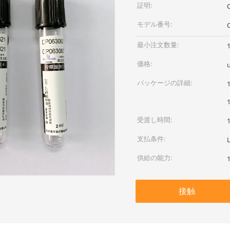
証明:
モデル番号:
最小注文数量:
価格:
パッケージの詳細:
受渡し時間:
支払条件:
供給の能力:
接触