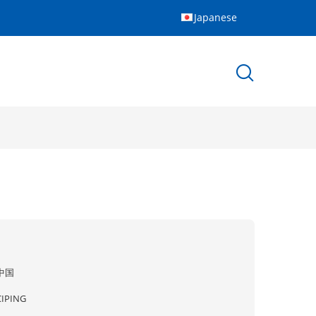
Japanese
中国
CIPING