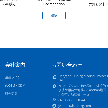
ML --を挟んで
Sedmenation
の針との非
い
接触
会社案内
お問い合わせ
Hangzhou Ciping Medical Devices C
生産ライン
Ltd
のOEM / ODM
No.3、第9 Gaoxinの道の、経済的
び技術開発の地帯のXiaoshan地区
研究開発
州都市、浙江省、中国
86---158887060844
yvonne@hzciping.com