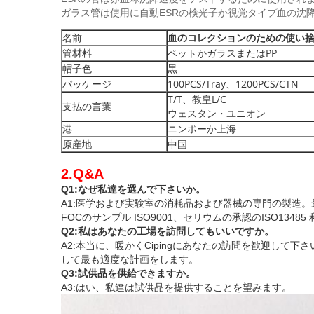
ガラス管は使用に自動ESRの検光子か視覚タイプ血の沈
名前
血のコレクションのための使い
管材料
ペットかガラスまたはPP
帽子色
黒
パッケージ
100PCS/Tray、1200PCS/CTN
T/T、教皇L/C
支払の言葉
ウェスタン・ユニオン
港
ニンポーか上海
原産地
中国
2.Q&A
Q1:なぜ私達を選んで下さいか。
A1:医学および実験室の消耗品および器械の専門の製造
FOCのサンプル
ISO9001、セリウムの承認のISO13485
Q2:私はあなたの工場を訪問してもいいですか。
A2:本当に、暖かくCipingにあなたの訪問を歓迎して下さ
して最も適度な計画をします。
Q3:試供品を供給できますか。
A3:はい、私達は試供品を提供することを望みます
。