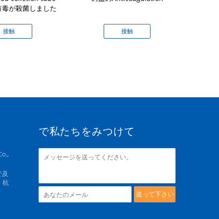
有毒が殺菌しました
のコ
接触
接触
で私たちをみつけて
o.,
で及
、杭
送って下さい