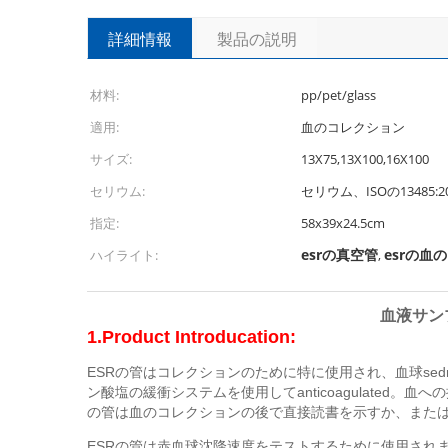
詳細情報
製品の説明
材料:
pp/pet/glass
適用:
血のコレクション
サイズ:
13X75,13X100,16X100
セリウム:
セリウム、ISOの13485:20
指定:
58x39x24.5cm
esrの真空管
esrの血
ハイライト:
,
血液サンプ
1.Product Introducation:
ESRの管はコレクションのために特に使用され、血球sedmen
ン酸塩の緩衝システムを使用してanticoagulate
の管は血のコレクションの後で直接読書を示すか、また
ESRの管は赤血球沈降速度をテストするために使用されます。