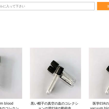
m blood
黒い帽子の真空の血のコレクシ
医学ESR
beの血のコレクシ
ョンの管ESRの動的血
vacuum blo