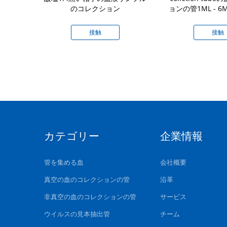
のコレクション
ョンの管1ML - 6
下さ
接触
接触
カテゴリー
企業情報
管を集める血
会社概要
真空の血のコレクションの管
沿革
非真空の血のコレクションの管
サービス
ウイルスの見本抽出管
チーム