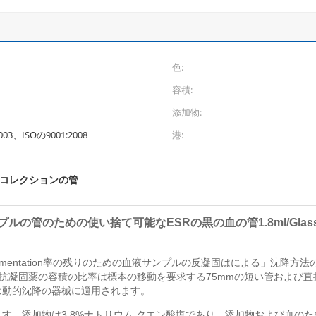
色:
容積:
添加物:
03、ISOの9001:2008
港:
のコレクションの管
ルの管のための使い捨て可能なESRの黒の血の管1.8ml/Gla
tation率の残りのための血液サンプルの反凝固はによる」沈降方法の」wes
d。血への抗凝固薬の容積の比率は標本の移動を要求する75mmの短い管およ
は動的沈降の器械に適用されます。
添加物は3.8%ナトリウム クエン酸塩であり、添加物および血のための集中は