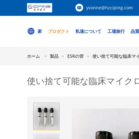
yvonne@hzciping.com
家
プロダクト
私達について
工場旅行
品
ホーム
製品
ESRの管
使い捨て可能な臨床マイ
使い捨て可能な臨床マイクロ