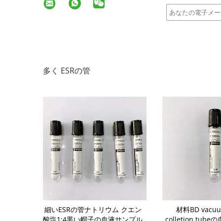
多く ESRの管
管の生殖不能
細いESRの管ナトリウム クエン
材料BD vacuu
gulation
酸塩1:4黒い帽子の血液サンプル
colletion tu