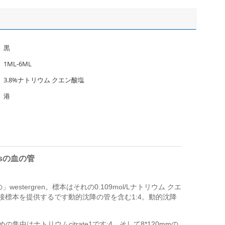
黒
1ML-6ML
3.8%ナトリウム クエン酸塩
港
ssの血の管
tergren。標本はそれの0.109mol/Lナトリウム クエ
び直接標本を提供するです動的沈降の管を含む1:4。動的沈降
ナトリウムcitrate1です:4。そして8*120mmの