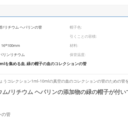
/リチウム ヘパリンの管
帽子色:
引くことの容積:
、16*100mm
材料:
パリンリチウム
保管温度:
0mlを集める血
緑の帽子の血のコレクションの管
,
ょうコレクション1ml-10mlの真空の血のコレクションの管のための管
ウム/リチウム ヘパリンの添加物の緑の帽子が付い
ンの管