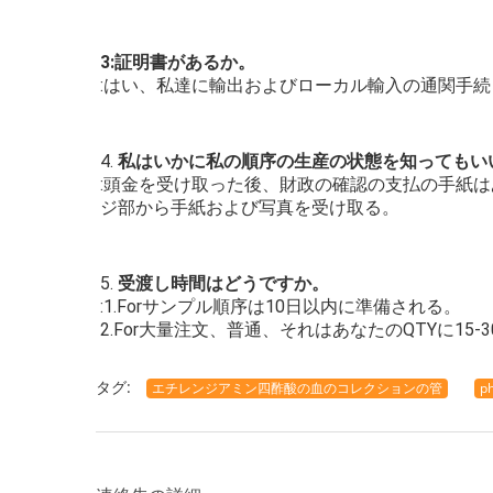
3:証明書があるか。
:はい、私達に輸出およびローカル輸入の通関手
4. 
私はいかに私の順序の生産の状態を知ってもい
:頭金を受け取った後、財政の確認の支払の手紙
ジ部から手紙および写真を受け取る。
5. 
受渡し時間はどうですか。
:1.Forサンプル順序は10日以内に準備される。
2.For大量注文、普通、それはあなたのQTYに15
タグ:
エチレンジアミン四酢酸の血のコレクションの管
p