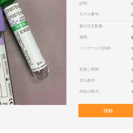
証明:
モデル番号:
最小注文数量:
価格:
パッケージの詳細:
受渡し時間:
支払条件:
供給の能力:
接触