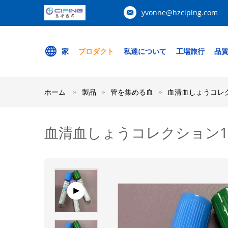
yvonne@hzciping.com
家
プロダクト
私達について
工場旅行
品
ホーム
製品
管を集める血
血清血しょうコレクシ
血清血しょうコレクション1ml