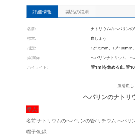
詳細情報
製品の説明
名前:
ナトリウムのヘパリンの管
標本:
血しょう
指定:
12*75mm、13*100mm
添加物:
ヘパリンナトリウム、ヘ
管1mlを集める血
管1
ハイライト:
,
血清血し
ヘパリンのナトリ
導入:
名前:ナトリウムのヘパリンの管/リチウム ヘパリ
帽子色:緑