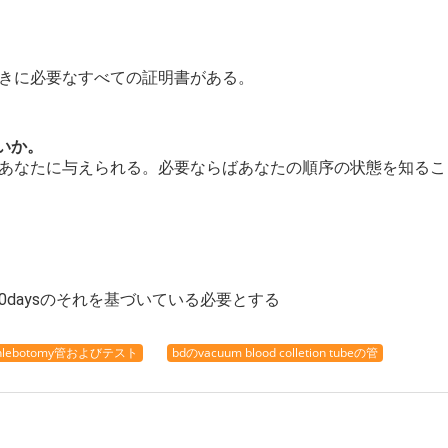
続きに必要なすべての証明書がある。
いか。
はあなたに与えられる。必要ならばあなたの順序の状態を知る
-30daysのそれを基づいている必要とする
hlebotomy管およびテスト
bdのvacuum blood colletion tubeの管