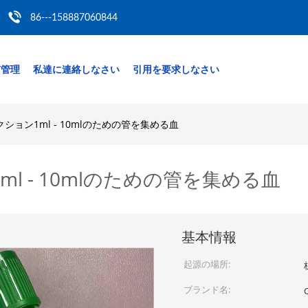
86---158887060844
質管理
私達に連絡しなさい
引用を要求しなさい
ョン1ml - 10mlのための管を集める血
 - 10mlのための管を集める血
基本情報
起源の場所:
ブランド名: