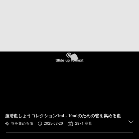
達
に
つ
い
て
工
場
旅
行
血清血しょうコレクション1ml - 10mlのための管を集める血
管を集める血
2025-03-20
2871 意見
品