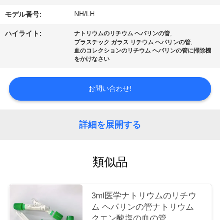
質
NH/LH
モデル番号:
管
,
ハイライト:
ナトリウムのリチウム ヘパリンの管
理
,
プラスチック ガラス リチウム ヘパリンの管
血のコレクションのリチウム ヘパリンの管に掃除機
をかけなさい
私
お問い合わせ!
達
に
詳細を展開する
連
絡
類似品
し
な
3ml医学ナトリウムのリチウ
ム ヘパリンの管ナトリウム
さ
クエン酸塩の血の管