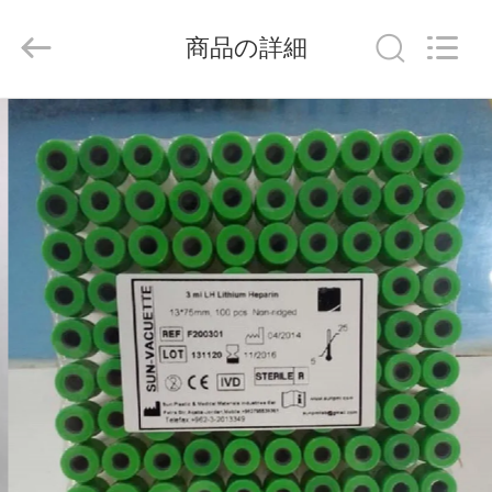
-
2026
Hangzhou
商品の詳細
Ciping
Medical
Devices
Co.,
Ltd.
家
All
Rights
Reserved.
プ
ロ
ダ
ク
ト
私