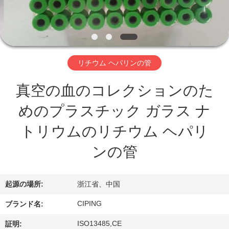
達
に
つ
い
リチウム ヘパリンの管
て
真空の血のコレクションのた
めのプラスチック ガラス ナ
工
トリウムのリチウム ヘパリ
場
ンの管
旅
行
起源の場所:
浙江省、中国
CIPING
ブランド名:
品
ISO13485,CE
証明: