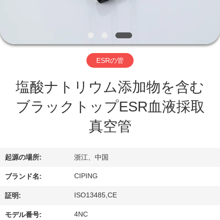
達
に
つ
い
ESRの管
て
塩酸ナトリウム添加物を含む
ブラックトップESR血液採取
工
真空管
場
旅
起源の場所:
浙江、中国
行
CIPING
ブランド名:
ISO13485,CE
証明:
品
4NC
モデル番号: