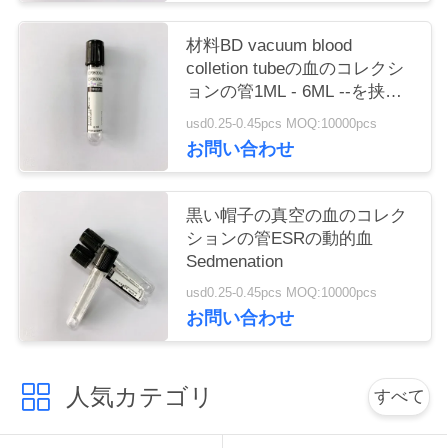
い
材料BD vacuum blood
colletion tubeの血のコレクシ
ョンの管1ML - 6ML --を挟ん
引
で下さい
usd0.25-0.45pcs MOQ:10000pcs
用
お問い合わせ
を
黒い帽子の真空の血のコレク
要
ションの管ESRの動的血
求
Sedmenation
usd0.25-0.45pcs MOQ:10000pcs
し
お問い合わせ
な
さ
人気カテゴリ
すべて
い