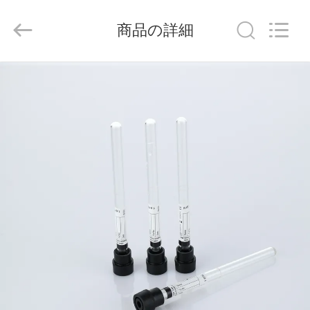
-
2026
Hangzhou
商品の詳細
Ciping
Medical
Devices
Co.,
Ltd.
家
All
Rights
Reserved.
プ
ロ
ダ
ク
ト
私