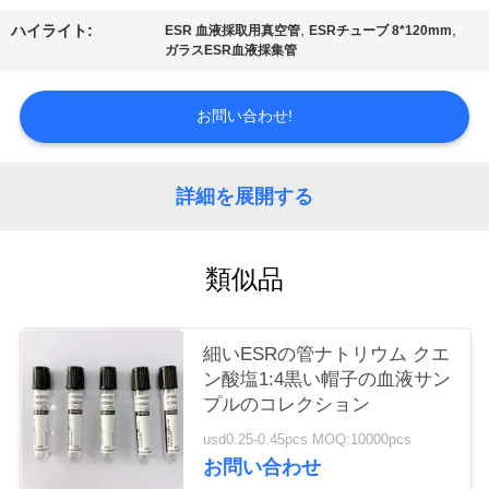
質
,
,
ハイライト:
ESR 血液採取用真空管
ESRチューブ 8*120mm
管
ガラスESR血液採集管
理
お問い合わせ!
私
詳細を展開する
達
に
類似品
連
絡
細いESRの管ナトリウム クエ
ン酸塩1:4黒い帽子の血液サン
し
プルのコレクション
な
usd0.25-0.45pcs MOQ:10000pcs
お問い合わせ
さ