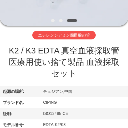
達
に
つ
い
エチレンジアミン四酢酸の管
て
K2 / K3 EDTA 真空血液採取管
医療用使い捨て製品 血液採取
工
セット
場
旅
起源の場所:
チェジアン,中国
行
CIPING
ブランド名:
ISO13485,CE
証明:
品
EDTA-K2/K3
モデル番号: