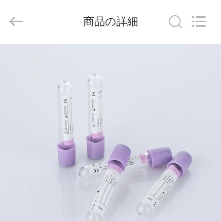
-
2026
Hangzhou
商品の詳細
Ciping
Medical
Devices
Co.,
Ltd.
家
All
Rights
Reserved.
プ
ロ
ダ
ク
ト
私