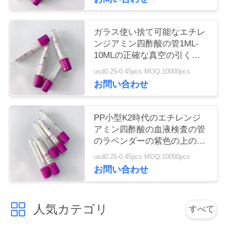
い
ガラス使い捨て可能なエチレ
ンジアミン四酢酸の管1ML-
引
10MLの正確な真空の引くこ
との容積
用
usd0.25-0.45pcs MOQ:10000pcs
お問い合わせ
を
要
PP小型K2時代のエチレンジ
アミン四酢酸の血液検査の管
求
のラベンダーの紫色の上の血
し
の管
usd0.25-0.45pcs MOQ:10000pcs
お問い合わせ
な
さ
人気カテゴリ
すべて
い