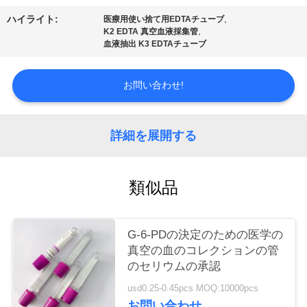
質
,
ハイライト:
医療用使い捨て用EDTAチューブ
管
,
K2 EDTA 真空血液採集管
血液抽出 K3 EDTAチューブ
理
お問い合わせ!
私
達
詳細を展開する
に
類似品
連
絡
G-6-PDの決定のための医学の
し
真空の血のコレクションの管
のセリウムの承認
な
usd0.25-0.45pcs MOQ:10000pcs
さ
お問い合わせ