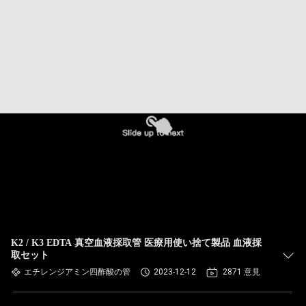
達
に
つ
い
て
工
場
旅
行
K2 / K3 EDTA 真空血液採取管 医療用使い捨て製品 血液採
取セット
エチレンジアミン四酢酸の管
2023-12-12
2871 意見
品