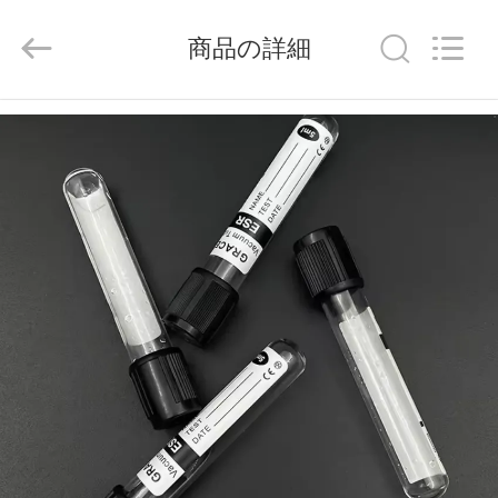
-
2026
Hangzhou
商品の詳細
Ciping
Medical
Devices
Co.,
Ltd.
家
All
Rights
Reserved.
プ
ロ
ダ
ク
ト
私