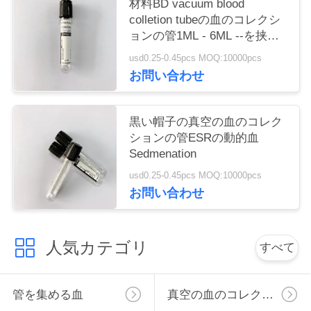
材料BD vacuum blood
い
colletion tubeの血のコレクシ
ョンの管1ML - 6ML --を挟ん
で下さい
usd0.25-0.45pcs MOQ:10000pcs
引
お問い合わせ
用
黒い帽子の真空の血のコレク
を
ションの管ESRの動的血
要
Sedmenation
usd0.25-0.45pcs MOQ:10000pcs
求
お問い合わせ
し
な
人気カテゴリ
すべて
さ
い
管を集める血
真空の血のコレクションの管