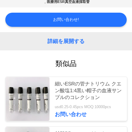
質
,
医療用ESR真空血液採取管
管
お問い合わせ!
理
詳細を展開する
私
達
類似品
に
連
細いESRの管ナトリウム クエ
ン酸塩1:4黒い帽子の血液サン
絡
プルのコレクション
し
usd0.25-0.45pcs MOQ:10000pcs
お問い合わせ
な
さ