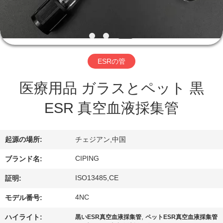
達
に
つ
い
ESRの管
て
医療用品 ガラスとペット 黒
ESR 真空血液採集管
工
場
起源の場所:
チェジアン,中国
旅
CIPING
ブランド名:
行
ISO13485,CE
証明:
4NC
モデル番号:
品
,
ハイライト:
黒いESR真空血液採集管
ペットESR真空血液採集管